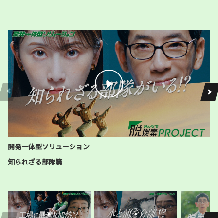
#Greenでんき #ふるさと納税
AGCテクノグラス × 静岡銀行 ×
ソミック石川 × トヨタ紡織 × 鍋
屋バイテック × 浜松ホトニクス
×メルクエレクトロニクス × ヤ
マハ × 中部電力ミライズ
#自社で創るでんき #オフサイトPPA #
バーチャルPPA #水力発電
伊那食品工業 × 高島産業 × 東洋
精鋼 × マルヤス工業 × ミスズ工
開発一体型ソリューション
業 × 中部電力ミライズ
知られざる部隊篇
#自社で創るでんき #オフサイトPPA #
卒FIT
DCM × 中部電力ミライズ