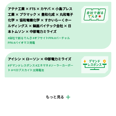
#自社で創るでんき #オフサイトPPA #
アテナ工業 × FTS × カヤバ × 小島プレス
バーチャルPPA #バイオマス発電
工業 × プラマック × 豊和化成 × 丸和電子
化学 × 協和電機化学 × すかいらーくホー
ルディングス × 鍋屋バイテック会社 × 日
アテナ工業 × FTS × カヤバ ×
本トムソン × 中部電力ミライズ
小島プレス工業 × プラマック ×
豊和化成 × 丸和電子化学 × 協和
#自社で創るでんき #オフサイトPPA #バーチャル
PPA #バイオマス発電
電機化学 × すかいらーくホール
ディングス × 鍋屋バイテック会
社 × 日本トムソン × 中部電力ミ
アイシン × ローソン × 中部電力ミライズ
ライズ
#デマンドレスポンス #エネマネ #ソーラーカーポー
#自社で創るでんき #オフサイトPPA #
ト #ペロブスカイト太陽電池
バーチャルPPA #バイオマス発電
アイシン × ローソン × 中部電力
ミライズ
もっと見る
#デマンドレスポンス #エネマネ #ソー
ラーカーポート #ペロブスカイト太陽
電池