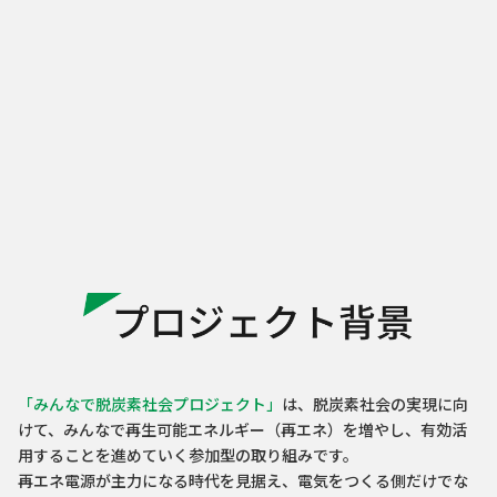
ふるさと納税を活用したCO2フリー電気を
三重県名張市 × 中部電力ミライ
ズ
詳しく知る
#Greenでんき #ふるさと納税
キッセイ薬品工業 × キッツ ×
KOA × セイコーエプソン × 八十
二銀行 × ユウワ × 長野県企業局
× 中部電力ミライズ
#Greenでんき #信州Greenでんき
静岡銀行 × 中部電力 × 中部電力
ミライズ
「みんなで脱炭素社会プロジェクト」
は、脱炭素社会の実現に向
#自社で創るでんき #オフサイトPPA
けて、みんなで再生可能エネルギー（再エネ）を増やし、有効活
用することを進めていく参加型の取り組みです。
再エネ電源が主力になる時代を見据え、電気をつくる側だけでな
AGCテクノグラス × 中部電力ミ