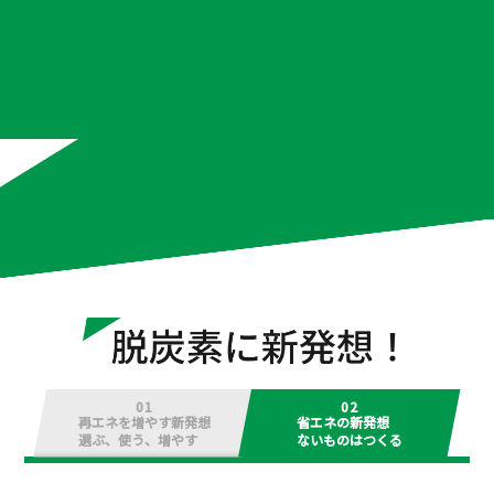
長野県信濃町 × 中部電力ミライ
ズ
#Greenでんき #ふるさと納税
シズオカコールドストレージ ×
前川製作所 × 中部電力ミライズ
＃デマンドレスポンス #超低温冷蔵庫
ロック・フィールド × 中部電力
ミライズ
#自社で創るでんき #オンサイトPPA
01
02
再エネを増やす新発想
省エネの新発想
ローム浜松 × 中部電力ミライズ
選ぶ、使う、増やす
ないものはつくる
#自社で創るでんき #オフサイトPPA #
営農型