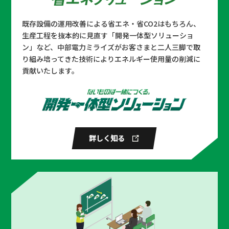
日本トムソン × 三菱UFJ銀行 ×
既存設備の運用改善による省エネ・省CO2はもちろん、
メルクエレクトロニクス × ヤマ
生産工程を抜本的に見直す「開発一体型ソリューショ
ハ × 中部電力ミライズ
ン」など、中部電力ミライズがお客さまと二人三脚で取
#自社で創るでんき #オフサイトPPA #
り組み培ってきた技術によりエネルギー使用量の削減に
バーチャルPPA #風力発電
貢献いたします。
日医工 × 中部電力ミライズ
#省エネソリューション #省エネ大賞
詳しく知る
セイコーエプソン × 中部電力ミ
ライズ
#省エネソリューション #省エネ大賞
ディグリー × ファインマシーン
カタオカ × 中部電力 × 中部電力
ミライズ