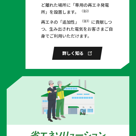
ど離れた場所に「専用の再エネ発電
#自社で創るでんき #オンサイトPPA #
役者、作家。2008年デビュー。
（注2）
所」を設置します。
オフサイトPPA #余剰融通
主な出演作は、映画「よだかの片思い」、NHK朝
（注3）
再エネの「追加性」
に貢献しつ
ドラ「まんぷく」「エール」、大河ドラマ「どう
つ、生み出された電気をお客さまご自
アイゼン × イオインダストリー
する家康」、「仮想儀礼」（NHK BS）など。
身でご利用いただけます。
× 遠州 × キャタラー × クラベ
2019年に初の単行本「カモフラージュ」（集英
× コーケン工業 × コーリツ ×
社）を刊行し、作家デビュー。最新作は「ろうそ
古山精機 × スズキ × ソミック石
くを吹き消す瞬間」（KADOKAWA）。
詳しく知る
川 × DOWAメタニクス × 浜松ホ
2024年7月より舞台『ハリー・ポッターと呪いの
トニクス × ヤマハ × ヤマハ発動
子』にハーマイオニー・グレンジャー役で出演。
機 × ローム浜松 × 中部電力ミラ
イズ
#自社で創るでんき #オンサイトPPA #
オフサイトPPA #余剰融通
すかいらーく × 中部電力ミライ
ズ
#自社で創るでんき #オフサイトPPA #
営農型