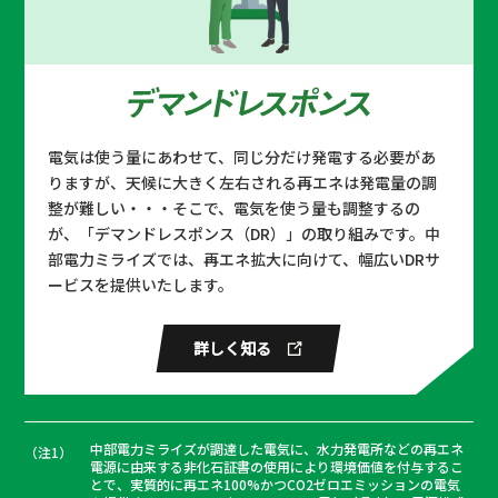
× 中部電力ミライズ
#Greenでんき #I-REC
関西オートメ機器 × 中部電力ミ
ライズ
電気は使う量にあわせて、同じ分だけ発電する必要があ
#省エネソリューション #開発一体型ソ
リューション
りますが、天候に大きく左右される再エネは発電量の調
整が難しい・・・そこで、電気を使う量も調整するの
が、「デマンドレスポンス（DR）」の取り組みです。中
カラオケまねきねこ × 中部電力
部電力ミライズでは、再エネ拡大に向けて、幅広いDRサ
ミライズ
ービスを提供いたします。
#自社で創るでんき #オフサイトPPA
詳しく知る
三重県多気町 × 中部電力ミライ
ズ
#Greenでんき #ふるさと納税
中部電力ミライズが調達した電気に、水力発電所などの再エネ
（注1）
電源に由来する非化石証書の使用により環境価値を付与するこ
とで、実質的に再エネ100%かつCO2ゼロエミッションの電気
八十二銀行 × 中部電力ミライズ