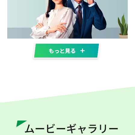
静岡県島田市 × 中部電力ミライ
ズ
#Greenでんき #ふるさと納税
アイゼン × スズキ × 中部電力ミ
もっと見る
ライズ
#自社で創るでんき #オンサイトPPA #
オフサイトPPA #余剰融通
メニコングループ × 中部電力ミ
ライズ
#自社で創るでんき #オフサイトPPA
#Greenでんき #信州Greenでんき #ぎ
ふ清流Greenでんき
長野県伊那市 × 中部電力ミライ
ズ