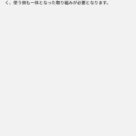
く、使う側も一体となった取り組みが必要となります。
ライズ
#自社で創るでんき #オフサイトPPA
三重県大台町 × 中部電力ミライ
ズ
#Greenでんき #ふるさと納税
スズキ × 中部電力ミライズ
#Greenでんき #静岡Greenでんき
シャープエネルギーソリューショ
ン × 中部電力ミライズ
#デマンドレスポンス #蓄電池制御
スーパーセンターオークワ × 中
部電力ミライズ