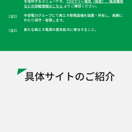
を提供するメニューです。
CO2フリー電気（県産）、電源構成
などの詳細情報はこちら
よりご確認ください。
#自社で創るでんき #オフサイトPPA
中部電力グループにて再エネ発電設備を設置・所有し、長期に
（注2）
わたり保守・管理します。
ジェイテクトグループ × 中部電
新たな再エネ電源の普及拡大に寄与すること。
（注3）
力ミライズ
#自社で創るでんき #オフサイトPPA
日本ペイント・オートモーティブ
コーティングス × 中部電力ミラ
イズ
#自社で創るでんき #オフサイトPPA
三重県松阪市 × 中部電力ミライ
ズ
#Greenでんき #ふるさと納税
富士電機 × 中部電力ミライズ