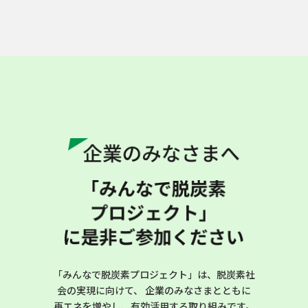
#自社で創るでんき #オフサイトPPA #
共同調達
マーサ21 × 中部電力ミライズ
#自社で創るでんき #オンサイトPPA #
ソーラーカーポート
ジブリパーク × 中部電力ミライ
ズ
#Greenでんき
新日本空調 × 中部電力 × 中部電
力ミライズ
#省エネソリューション #開発一体型ソ
リューション
「みんなで脱炭素プロジェクト」は、脱炭素社
会の実現に向けて、
企業のみなさまとともに
日本ガイシ × 中部電力ミライズ
再エネを増やし、有効活用する取り組みです。