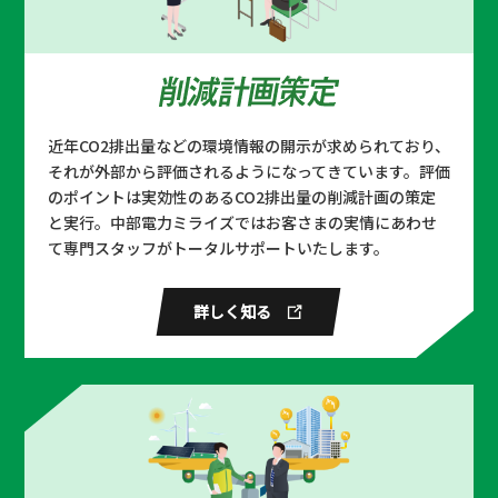
#省エネソリューション #省エネ大賞 #
開発一体型ソリューション
岐阜県本巣市 × 中部電力ミライ
ズ
近年CO2排出量などの環境情報の開示が求められており、
#Greenでんき #ふるさと納税
それが外部から評価されるようになってきています。評価
のポイントは実効性のあるCO2排出量の削減計画の策定
と実行。中部電力ミライズではお客さまの実情にあわせ
岐阜県揖斐川町 × 中部電力ミラ
て専門スタッフがトータルサポートいたします。
イズ
#Greenでんき #ふるさと納税
詳しく知る
ヤマハ × 中部電力グループ
#自社で創るでんき #オンサイトPPA
あいおいニッセイ同和損保 × ウ
エストボックス × シーエナジー