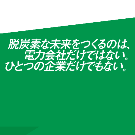
カルチュア・コンビニエンス・クラブ × 中部電
力ミライズ
#まちづくり
中部国際空港 × 中部電力ミライ
ズ
#自社で創るでんき #オンサイトPPA
長野県長和町 × 中部電力ミライ
ズ
#Greenでんき #ふるさと納税
長野県 × 中部電力ミライズ
#まちづくり #持続的な地域社会の発展を目指す包括連携
協定