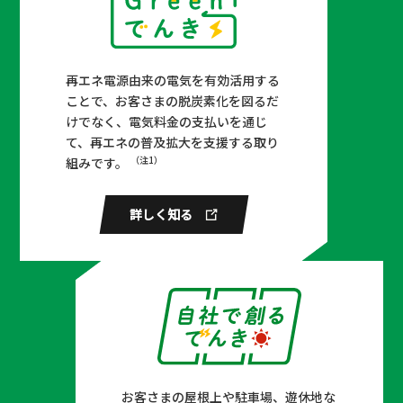
住友電装 × 住友理工 × 中部電力
ミライズ
再エネ電源由来の電気を有効活用する
#自社で創るでんき #オフサイトPPA
ことで、お客さまの脱炭素化を図るだ
けでなく、電気料金の支払いを通じ
て、再エネの普及拡大を支援する取り
トヨタ自動車 × 中部電力ミライ
（注1）
組みです。
ズ
#省エネソリューション #開発一体型ソ
リューション #自社で創るでんき #オフ
詳しく知る
サイトPPA #環境推進最優秀賞
中津川市 × 中津川商工会議所 × 中津川北商工
会 × 中部電力ミライズ
（まついれな）
#まちづくり #ゼロカーボンシティ実現に向けた連携協定
#自社で創るでんき #オンサイトPPA #EV
1991年7月27日生
愛知県出身
お客さまの屋根上や駐車場、遊休地な
スズキ × 中部電力ミライズ