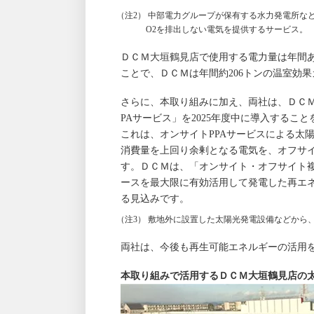
（注2） 中部電力グループが保有する水力発電所な
O2を排出しない電気を提供するサービス。
ＤＣＭ大垣鶴見店で使用する電力量は年間あ
ことで、ＤＣＭは年間約206トンの温室効
さらに、本取り組みに加え、両社は、ＤＣ
PAサービス」を2025年度中に導入するこ
これは、オンサイトPPAサービスによる太
消費量を上回り余剰となる電気を、オフサイ
す。ＤＣＭは、「オンサイト・オフサイト複
ースを最大限に有効活用して発電した再エ
る見込みです。
（注3） 敷地外に設置した太陽光発電設備などから
両社は、今後も再生可能エネルギーの活用
本取り組みで活用するＤＣＭ大垣鶴見店の太