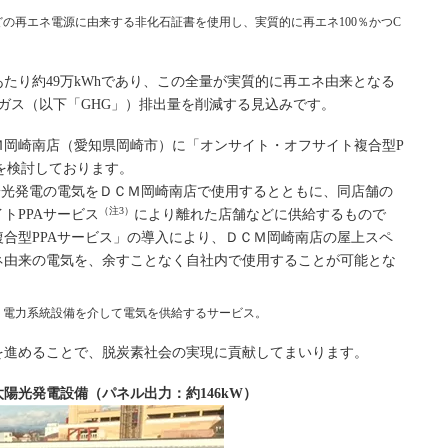
どの再エネ電源に由来する非化石証書を使用し、実質的に再エネ100％かつC
たり約49万kWhであり、この全量が実質的に再エネ由来となる
果ガス（以下「GHG」）排出量を削減する見込みです。
Ｍ岡崎南店（愛知県岡崎市）に「オンサイト・オフサイト複合型P
とを検討しております。
陽光発電の電気をＤＣＭ岡崎南店で使用するとともに、同店舗の
（注3）
トPPAサービス
により離れた店舗などに供給するもので
合型PPAサービス」の導入により、ＤＣＭ岡崎南店の屋上スペ
ネ由来の電気を、余すことなく自社内で使用することが可能とな
、電力系統設備を介して電気を供給するサービス。
を進めることで、脱炭素社会の実現に貢献してまいります。
陽光発電設備（パネル出力：約146kW）