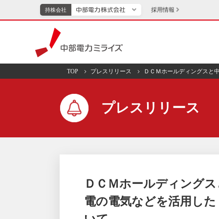
採用情報
持株会社
持株会社
中部電力ミライズ
TOP
プレスリリース
ＤＣＭホールディングスと中
TOPページへ
エネル
プレスリリース
新成長分野・技術開発
キッズ
IR・投資家向け情報
中部電力グループレポート
イベント・スポー
ＤＣＭホールディングス
電の電気などを活用した「
いて