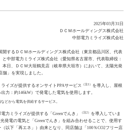
2025年03月31日
ＤＣＭホールディングス株式会社
中部電力ミライズ株式会社
展開するＤＣＭホールディングス株式会社（東京都品川区、代表
）と中部電力ミライズ株式会社（愛知県名古屋市、代表取締役：
、本日、ＤＣＭ大垣鶴見店（岐阜県大垣市）において、太陽光発
ー店舗」を実現しました。
（注1）
ライズが提供するオンサイトPPAサービス
を導入し、屋根
出力：約146kW）で発電した電気を使用します。
備などから電気を供給するサービス。
（注2）
部電力ミライズが提供する「Greenでんき」
を導入していま
光発電の電気と「Greenでんき」を組み合わせることで、使用す
（以下「再エネ」）由来となり、同店舗は「100％CO2フリー店