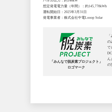
パネル出力：約146kW
想定発電電力量（年間）：約145,778kWh
運転開始日：2025年3月31日
発電事業者：株式会社中電Looop Solar
「
の
て
D
ん
「みんなで脱炭素プロジェクト」
の
ロゴマーク