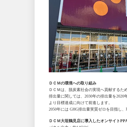
ＤＣＭの環境への取り組み
ＤＣＭは、脱炭素社会の実現へ貢献するため
排出量に関しては、2030年の排出量を20
より目標達成に向けて前進します。
2050年には GHG排出量実質ゼロを目指
ＤＣＭ大垣鶴見店に導入したオンサイトPP