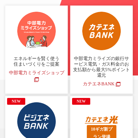
エネルギーを賢く使う
中部電力ミライズの銀行サ
住まいづくりをご提案
ービス
電気・ガス料金のお
支払額から
最大5%ポイント
中部電力ミライズショップ
還元
カテエネBANK
NEW
NEW
10ギガ新プ
ラン登場