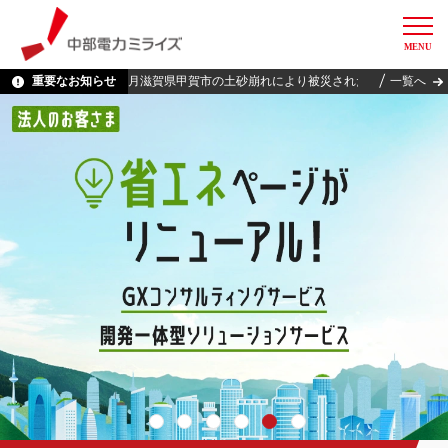
MENU
中部電力ミライズ
重要なお知らせ
令和8年7月滋賀県甲賀市の土砂崩れにより被災されたお客さまに対する電気
「カテエネガ
令和8年熊
CO2フリー
自動音声案
不審な電子メ
不審な電子メ
一覧へ