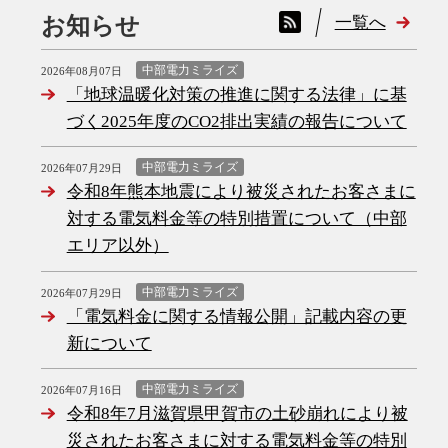
一覧へ
お知らせ
中部電力ミライズ
2026年08月07日
「地球温暖化対策の推進に関する法律」に基
づく2025年度のCO2排出実績の報告について
中部電力ミライズ
2026年07月29日
令和8年熊本地震により被災されたお客さまに
対する電気料金等の特別措置について（中部
エリア以外）
中部電力ミライズ
2026年07月29日
「電気料金に関する情報公開」記載内容の更
新について
中部電力ミライズ
2026年07月16日
令和8年7月滋賀県甲賀市の土砂崩れにより被
災されたお客さまに対する電気料金等の特別