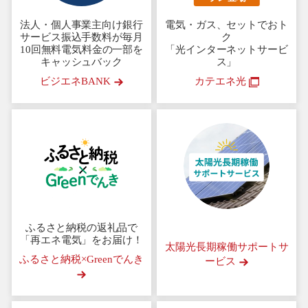
法人・個人事業主向け銀行
電気・ガス、セットでおト
サービス
振込手数料が毎月
ク
10回無料
電気料金の一部を
「光インターネットサービ
キャッシュバック
ス」
ビジエネBANK
カテエネ光
ふるさと納税の返礼品で
「再エネ電気」をお届け！
太陽光長期稼働サポートサ
ふるさと納税×Greenでんき
ービス