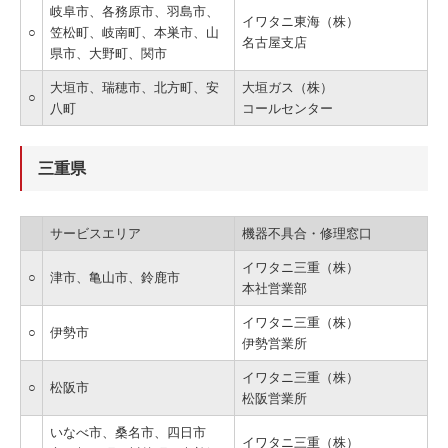
岐阜市、各務原市、羽島市、
イワタニ東海（株）
○
笠松町、岐南町、本巣市、山
名古屋支店
県市、大野町、関市
大垣市、瑞穂市、北方町、安
大垣ガス（株）
○
八町
コールセンター
三重県
サービスエリア
機器不具合・修理窓口
イワタニ三重（株）
○
津市、亀山市、鈴鹿市
本社営業部
イワタニ三重（株）
○
伊勢市
伊勢営業所
イワタニ三重（株）
○
松阪市
松阪営業所
いなべ市、桑名市、四日市
イワタニ三重（株）