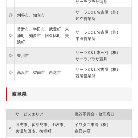
サーラプラザ蒲郡
サーラE＆L名古屋（株）
◎
刈谷市、知立市
知立営業所
常滑市、半田市、武豊町、東
サーラE＆L名古屋（株）
◎
浦町、知多市、阿久比町、美
半田営業所
浜町
サーラE＆L東三河（株）
◎
豊川市
サーラプラザ豊川
サーラE＆L名古屋（株）
◎
高浜市、碧南市、西尾市
西尾営業所
岐阜県
サービスエリア
機器不具合・修理窓口
可児市、多治見市、土岐市、
イワタニ東海（株）
○
美濃加茂市、御嵩町
春日井店