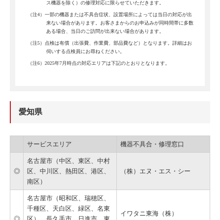
ス機器を除く）の修理対応に限らせていただきます。
（注4）一部の機器または不具合症状、設置場所によっては当日の対応が出
来ない場合があります。お客さまからのお申込みが同時間帯に多数
ある場合、当日のご訪問が出来ない場合があります。
（注5）点検は有償（出張費、作業費、部品費など）となります。詳細はお
伺いする点検員にお尋ねください。
（注6）2025年7月時点の対応エリアは下記のとおりとなります。
愛知県
サービスエリア
機器不具合・修理窓口
名古屋市（中区、東区、中村
◎
区、中川区、熱田区、港区、
（株）エヌ・エス・シー
南区）
名古屋市（昭和区、瑞穂区、
千種区、天白区、緑区、名東
イワタニ東海（株）
◎
区）、長久手市、日進市、東