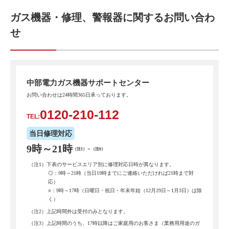
ガス機器・修理、警報器に関するお問い合わ
せ
中部電力ガス機器サポートセンター
お問い合わせは24時間365日承っております。
0120-210-112
TEL:
当日修理対応
9時～21時
（注1）～（注6）
（注1）下表のサービスエリア別に修理対応日時が異なります。
◎：9時～21時（当日19時までにご連絡いただければ21時まで対
応）
○：9時～17時（日曜日・祝日・年末年始（12月29日～1月3日）は除
く）
（注2）上記時間外は受付のみとなります。
（注3）上記時間のうち、17時以降はご家庭用のお客さま（業務用用途のガ