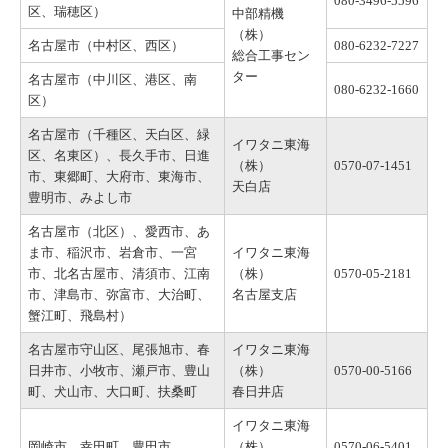
080-3496-5596
区、瑞穂区）
中部精機
（株）
名古屋市（中村区、西区）
080-6232-7227
総合工事セン
ター
名古屋市（中川区、港区、南
080-6232-1660
区）
名古屋市（千種区、天白区、緑
イワタニ東海
区、名東区）、長久手市、日進
（株）
0570-07-1451
市、東郷町、大府市、東海市、
天白店
豊明市、みよし市
名古屋市（北区）、愛西市、あ
ま市、稲沢市、岩倉市、一宮
イワタニ東海
市、北名古屋市、清須市、江南
（株）
0570-05-2181
市、津島市、弥富市、大治町、
名古屋支店
蟹江町、飛島村）
名古屋市守山区、尾張旭市、春
イワタニ東海
日井市、小牧市、瀬戸市、豊山
（株）
0570-00-5166
町、犬山市、大口町、扶桑町
春日井店
イワタニ東海
岡崎市、幸田町、豊田市
（株）
0570-06-5401