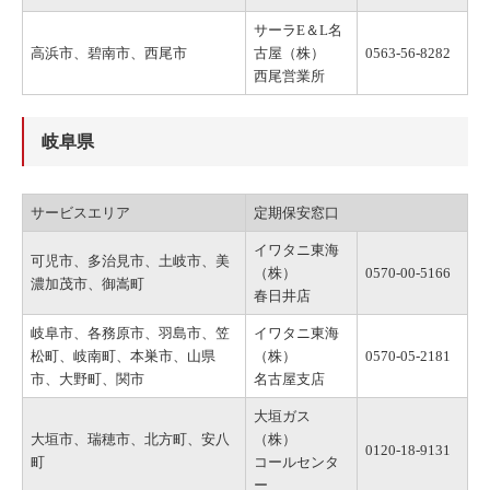
サーラE＆L名
高浜市、碧南市、西尾市
古屋（株）
0563-56-8282
西尾営業所
岐阜県
サービスエリア
定期保安窓口
イワタニ東海
可児市、多治見市、土岐市、美
（株）
0570-00-5166
濃加茂市、御嵩町
春日井店
岐阜市、各務原市、羽島市、笠
イワタニ東海
松町、岐南町、本巣市、山県
（株）
0570-05-2181
市、大野町、関市
名古屋支店
大垣ガス
大垣市、瑞穂市、北方町、安八
（株）
0120-18-9131
町
コールセンタ
ー