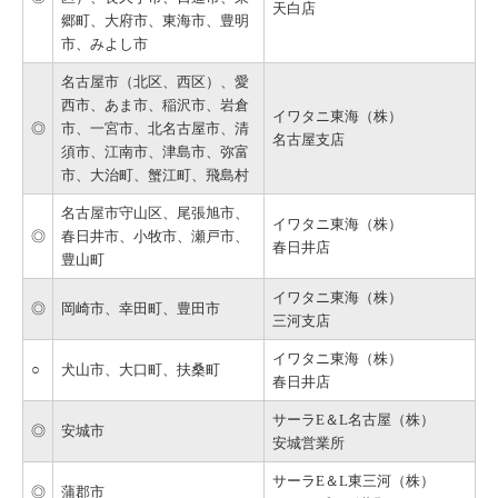
天白店
郷町、大府市、東海市、豊明
市、みよし市
名古屋市（北区、西区）、愛
西市、あま市、稲沢市、岩倉
イワタニ東海（株）
◎
市、一宮市、北名古屋市、清
名古屋支店
須市、江南市、津島市、弥富
市、大治町、蟹江町、飛島村
名古屋市守山区、尾張旭市、
イワタニ東海（株）
◎
春日井市、小牧市、瀬戸市、
春日井店
豊山町
イワタニ東海（株）
◎
岡崎市、幸田町、豊田市
三河支店
イワタニ東海（株）
○
犬山市、大口町、扶桑町
春日井店
サーラE＆L名古屋（株）
◎
安城市
安城営業所
サーラE＆L東三河（株）
◎
蒲郡市