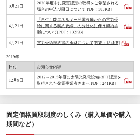
2020年度中に変更認定の取得をご希望される
8月21日
場合の申込期限日について[PDF：183KB]
「再生可能エネルギー発電設備からの電力受
4月21日
給に関する契約要綱」の分社化に伴う契約承
継について[PDF：132KB]
4月21日
電力受給契約書の承継について[PDF：134KB]
2019年
日付
お知らせ内容
2012～2015年度に太陽光発電設備のFIT認定を
12月9日
取得された発電事業者さまへ[PDF：241KB]
固定価格買取制度のしくみ（購入単価や購入
期間など）