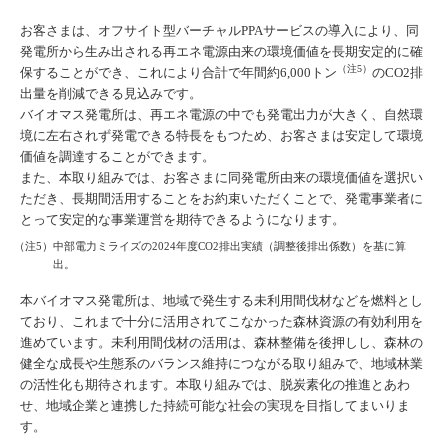
お客さまは、オフサイト型バーチャルPPAサービスの導入により、同
発電所から生み出される再エネ電源由来の環境価値を長期安定的に確
（注5）
保することができ、これにより合計で年間約6,000トン
のCO2排
出量を削減できる見込みです。
バイオマス発電所は、再エネ電源の中でも発電出力が大きく、自然環
境に左右されず発電できる特長をもつため、お客さまは安定して環境
価値を調達することができます。
また、本取り組みでは、お客さまに同発電所由来の環境価値を選択い
ただき、長期間活用することをお約束いただくことで、発電事業者に
とって安定的な事業運営を期待できるようになります。
（注5）中部電力ミライズの2024年度CO2排出実績（調整後排出係数）を基に算
出。
本バイオマス発電所は、地域で発生する未利用間伐材などを燃料とし
ており、これまで十分に活用されてこなかった森林資源の有効利用を
進めています。未利用間伐材の活用は、森林整備を後押しし、森林の
健全な成長や生態系のバランス維持につながる取り組みで、地域林業
の活性化も期待されます。本取り組みでは、脱炭素化の推進とあわ
せ、地域企業と連携した持続可能な社会の実現を目指してまいりま
す。