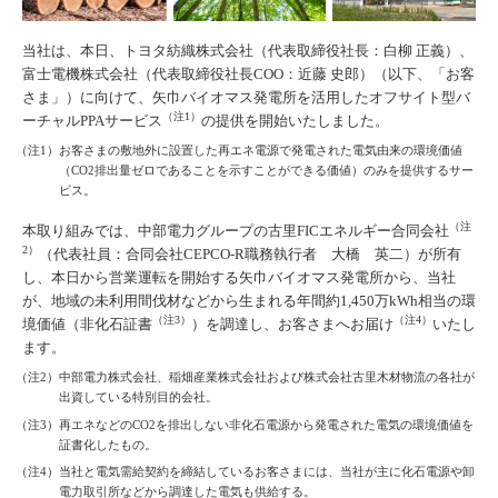
当社は、本日、トヨタ紡織株式会社（代表取締役社長：白柳 正義）、
富士電機株式会社（代表取締役社長COO：近藤 史郎）（以下、「お客
さま」）に向けて、矢巾バイオマス発電所を活用したオフサイト型バ
（注1）
ーチャルPPAサービス
の提供を開始いたしました。
（注1）お客さまの敷地外に設置した再エネ電源で発電された電気由来の環境価値
（CO2排出量ゼロであることを示すことができる価値）のみを提供するサー
ビス。
（注
本取り組みでは、中部電力グループの古里FICエネルギー合同会社
2）
（代表社員：合同会社CEPCO-R職務執行者 大橋 英二）が所有
し、本日から営業運転を開始する矢巾バイオマス発電所から、当社
が、地域の未利用間伐材などから生まれる年間約1,450万kWh相当の環
（注3）
（注4）
境価値（非化石証書
）を調達し、お客さまへお届け
いたし
ます。
（注2）中部電力株式会社、稲畑産業株式会社および株式会社古里木材物流の各社が
出資している特別目的会社。
（注3）再エネなどのCO2を排出しない非化石電源から発電された電気の環境価値を
証書化したもの。
（注4）当社と電気需給契約を締結しているお客さまには、当社が主に化石電源や卸
電力取引所などから調達した電気も供給する。