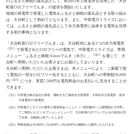
のふるさと納税の返礼品として、町内の水力発電所を活用した「大台
町産CO2フリーでんき」の提供を開始いたします。
地域の発電所で発電した電気をふるさと納税の返礼品とする取り組み
は、大台町として初めてとなります。また、中部電力ミライズにおい
ては、ふるさと納税の返礼品として水力発電所に由来する電気を活用
する初の事例となります。
「大台町産CO2フリーでんき」は、大台町内にある3つの水力発電所
（注1）
で発電されたCO2フリーの電気で、中部電力ミライズは、専用
（注2）
メニュー「ふるさと納税×Greenでんき（水力）」
を通じて、大
台町へ寄附いただいたお客さまにお届けしてまいります。
大台町へ寄附いただいたお客さまは、本メニューにより、ご家庭で使
う電気の一部をCO2フリー化するとともに、大台町への寄附額30,000
（注3）
円
につき、実質7,500円を電気料金のお支払いに充当することが
できます。
（注1）中部電力株式会社が保有・運転する三瀬谷水力発電所・大和谷水力発電所・長水
力発電所の3発電所。
（注2）中部電力ミライズの通常の電気料金メニュー（一部対象外）に期間限定で付帯し
てご契約いただくオプションメニューで、大台町産CO2フリーでんきの提供が完
了次第、自動的に終了いたします。
（注3）寄附金額は30,000円／50,000円／100,000円の3種類から選択いただけます。