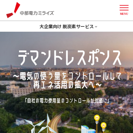
MENU
中部電力ミライズ
大企業向け 脱炭素サービス
トップ
省エネ
GXコンサルティング
デマンドレスポンス
開発一体型ソリューション
創エネ
Green化
More
削減計画策定
デマンドレスポンス
～電気の使う量をコントロールして
導入事例
再エネ活用の拡大へ～
「自社の電力使用量のコントロールが対価に」