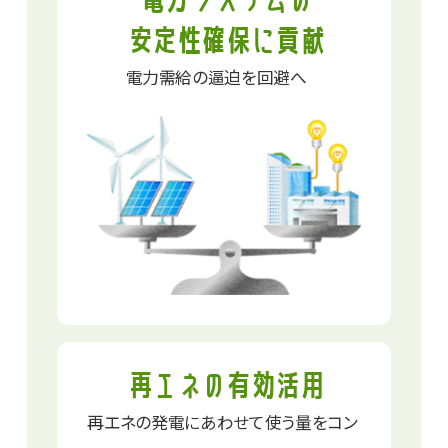
安定性確保に貢献​
電力需給の逼迫を回避へ
再エネの有効活用
再エネの発電にあわせて
使う量をコン