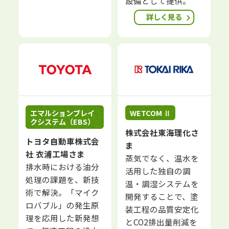
設備として提供。
詳しく見る
エマルションブレイ
WETCOM Ⅱ
クシステム（EBS）
株式会社東海理化さ
トヨタ自動車株式会
ま
社 衣浦工場さま
蒸気でなく、温水を
排水時における油分
活用した独自の調
処理の課題を、新技
温・調湿システムを
術で解決。「マイク
開発することで、塗
ロバブル」の発生原
装工程の品質安定化
理を応用した新発想
とCO2排出量削減を