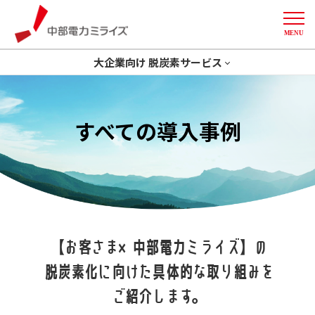
MENU
中部電力ミライズ
大企業向け 脱炭素サービス
トップ
省エネ
GXコンサルティング
開発一体型ソリューション
すべての導入事例
創エネ
Green化
More
削減計画策定
デマンドレスポンス
導入事例
【お客さま×中部電力ミライズ】の
脱炭素化に向けた具体的な取り組みを
ご紹介します。