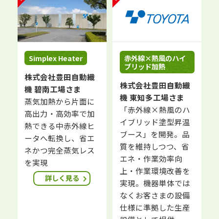
Simplex Heater
赤外線×熱風のハイ
ブリッド加熱
株式会社豊田自動織
株式会社豊田自動織
機 碧南工場さま
機 東知多工場さま
蒸気加熱から片面に
「赤外線×熱風のハ
高出力・高効率で加
イブリッド塗型昇温
熱できる中赤外線ヒ
ブース」を開発。品
ータへ転換し、省エ
質を維持しつつ、省
ネかつ完全蒸気レス
エネ・作業効率向
を実現
上・作業環境改善を
詳しく見る
実現。機器単体では
なくお客さまの設備
仕様に準拠した生産