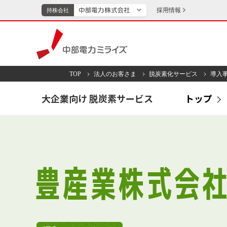
採用情報
持株会社
持株会社
中部電力ミライズ
TOP
法人のお客さま
脱炭素化サービス
導入
TOPページへ
エネル
大企業向け 脱炭素サービス
トップ
新成長分野・技術開発
キッズ
IR・投資家向け情報
豊産業株式会社
中部電力グループレポート
イベント・スポー