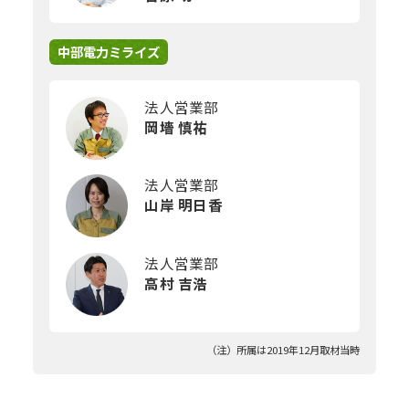
中部電力ミライズ
法人営業部
岡墻 慎祐
法人営業部
山岸 明日香
法人営業部
高村 吉浩
（注）所属は2019年12月取材当時