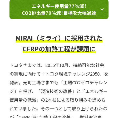
エネルギー使用量77％減！
CO2排出量70％減！目標を大幅過達
MIRAI（ミライ）に採用された
CFRPの加熱工程が課題に
トヨタさまでは、2015年10月、持続可能な社会
の実現に向けて「トヨタ環境チャレンジ2050」を
発表。元町工場さまでも「工場CO2ゼロチャレン
ジ」を掲げ、「製造技術の改善」と「エネルギー
使用量の低減」の2本柱による取り組みを進めら
れていました。その一つとして取り上げられたの
が「CFRP
加熱工程の改善」。燃料電池車
（注1）