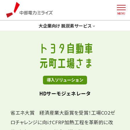
MENU
中部電力ミライズ
大企業向け 脱炭素サービス
トップ
省エネ
GXコンサルティング
トヨタ自動車
開発一体型ソリューション
創エネ
Green化
元町工場さま
More
削減計画策定
デマンドレスポンス
導入事例
導入ソリューション
HDサーモジェネレータ
省エネ大賞 経済産業大臣賞を受賞！
工場CO2ゼ
ロチャレンジに向けCFRP加熱工程を革新的に改