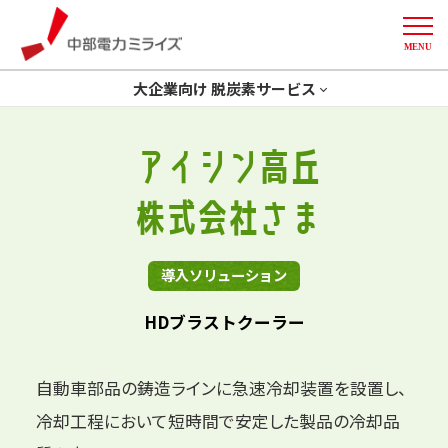
MENU
中部電力ミライズ
大企業向け 脱炭素サービス
トップ
省エネ
GXコンサルティング
アイシン高丘
開発一体型ソリューション
創エネ
Green化
株式会社さま
More
削減計画策定
デマンドレスポンス
導入事例
導入ソリューション
HDブラストクーラー
自動車部品の鋳造ラインに急速冷却装置を設置し、
冷却工程において
短時間で安定した製品の冷却品