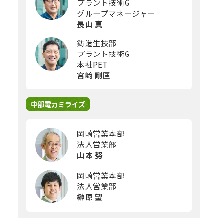
プラント技術G
グループマネージャー
長山 真
鋳造生技部
プラント技術G
本社PET
宮﨑 剛匡
中部電力ミライズ
岡崎営業本部
法人営業部
山本 努
岡崎営業本部
法人営業部
榊原 望