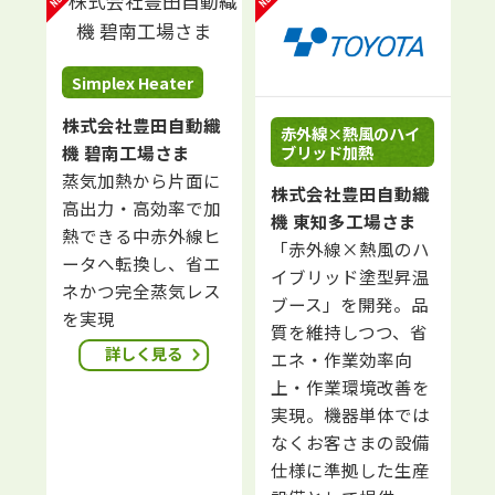
Simplex Heater
株式会社豊田自動織
赤外線×熱風のハイ
ブリッド加熱
機 碧南工場さま
の
蒸気加熱から片面に
株式会社豊田自動織
高出力・高効率で加
機 東知多工場さま
に
熱できる中赤外線ヒ
「赤外線×熱風のハ
要
ータへ転換し、省エ
イブリッド塗型昇温
円
ネかつ完全蒸気レス
ブース」を開発。品
実
を実現
質を維持しつつ、省
詳しく見る
エネ・作業効率向
上・作業環境改善を
実現。機器単体では
なくお客さまの設備
仕様に準拠した生産