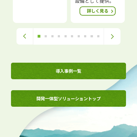
設備として提供。
詳しく見る
1
2
3
4
5
6
7
8
9
10
導入事例一覧
開発一体型ソリューショントップ