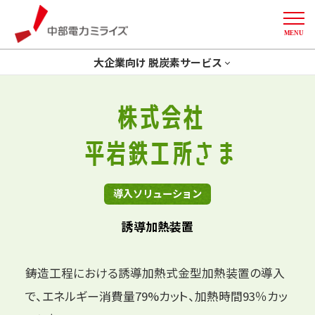
MENU
中部電力ミライズ
大企業向け 脱炭素サービス
トップ
省エネ
GXコンサルティング
株式会社
開発一体型ソリューション
創エネ
Green化
平岩鉄工所さま
More
削減計画策定
デマンドレスポンス
導入事例
導入ソリューション
誘導加熱装置
鋳造工程における誘導加熱式金型加熱装置の導入
で、
エネルギー消費量79%カット、加熱時間93％カッ