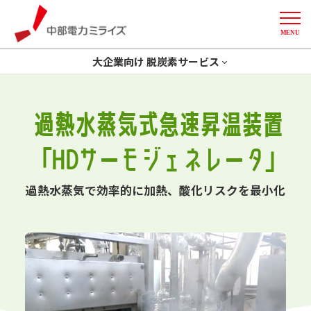
MENU
中部電力ミライズ
大企業向け 脱炭素サービス
トップ
省エネ
GXコンサルティング
過熱水蒸気式急速昇温装置
開発一体型ソリューション
創エネ
Green化
More
「HDサーモジェネレータ」
削減計画策定
デマンドレスポンス
導入事例
過熱水蒸気で効率的に加熱、酸化リスクを最小化