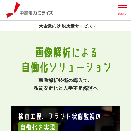
MENU
中部電力ミライズ
大企業向け 脱炭素サービス
トップ
省エネ
GXコンサルティング
画像解析による
開発一体型ソリューション
創エネ
Green化
More
自働化ソリューション
削減計画策定
デマンドレスポンス
導入事例
画像解析技術の導入で、
品質安定化と人手不足解消へ