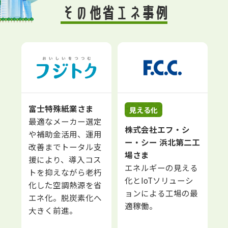
その他省エネ事例
会
富士特殊紙業さま
見える化
最適なメーカー選定
株式会社エフ・シ
活
や補助金活用、運用
K
ー・シー 浜北第二工
脱
改善までトータル支
場さま
の
援により、導入コス
エネルギーの見える
トを抑えながら老朽
化とIoTソリューシ
化した空調熱源を省
ョンによる工場の最
エネ化。脱炭素化へ
適稼働。
大きく前進。