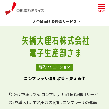
MENU
中部電力ミライズ
大企業向け 脱炭素サービス
トップ
省エネ
GXコンサルティング
矢橋大理石株式会社
開発一体型ソリューション
創エネ
Green化
電子生産部さま
More
削減計画策定
デマンドレスポンス
導入事例
導入ソリューション
コンプレッサ運用改善・見える化
「○っとちゅうでん コンプレッサIoT最適運用サービ
ス」を導入し、
エア圧力の変動、コンプレッサの運転