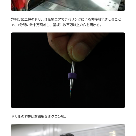
穴明け加工機のドリルは圧縮エアでホバリングによる非接触化させること
で、1分間に数十万回転し、基板に数百万以上の穴を明ける。
ドリルの刃先は超微細なミクロン径。