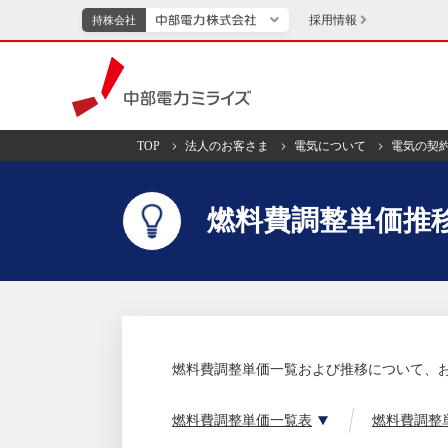
採用情報
持株会社
持株会社
中部電力ミライズ
TOP
法人のお客さま
電気について
電気の契
TOPページへ
エネル
燃料費調整単価推
新成長分野・技術開発
キッズ
IR・投資家向け情報
中部電力グループレポート
イベント・スポー
燃料費調整単価一覧および推移について、
燃料費調整単価一覧表
燃料費調整