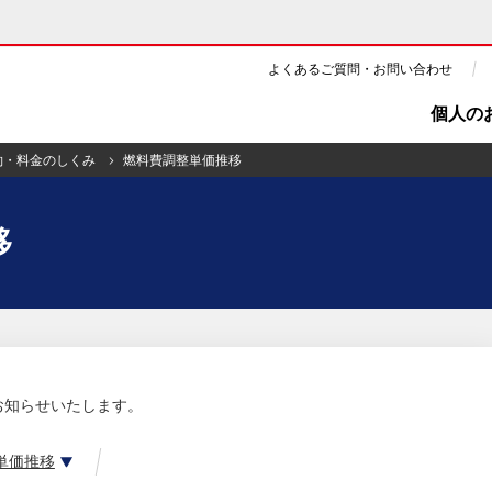
よくあるご質問・お問い合わせ
個人の
約・料金のしくみ
燃料費調整単価推移
ギー・原子力
CSR・環境・社会貢献
移
・展示館
企業情報
ツ・CM
ニュース
よくあるご質問・お問い合わせ
お知らせいたします。
単価推移