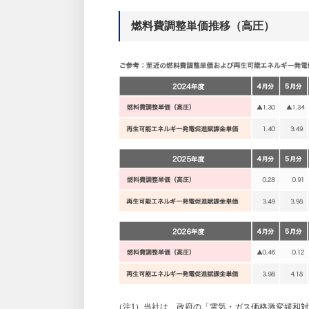
燃料費調整単価推移（高圧）
（注1）当社は、政府の「電気・ガス価格激変緩和