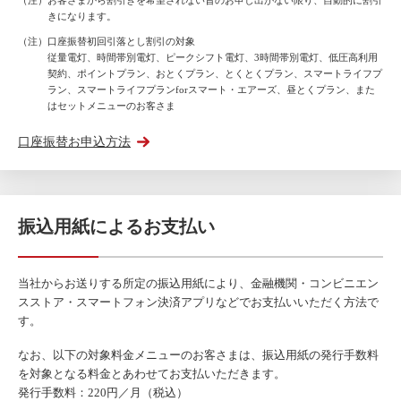
（注）お客さまから割引きを希望されない旨のお申し出がない限り、自動的に割引
きになります。
（注）口座振替初回引落とし割引の対象
従量電灯、時間帯別電灯、ピークシフト電灯、3時間帯別電灯、低圧高利用
契約、ポイントプラン、おとくプラン、とくとくプラン、スマートライフプ
ラン、スマートライフプランforスマート・エアーズ、昼とくプラン、また
はセットメニューのお客さま
口座振替お申込方法
振込用紙によるお支払い
当社からお送りする所定の振込用紙により、金融機関・コンビニエン
スストア・スマートフォン決済アプリなどでお支払いいただく方法で
す。
なお、以下の対象料金メニューのお客さまは、振込用紙の発行手数料
を対象となる料金とあわせてお支払いただきます。
発行手数料：220円／月（税込）