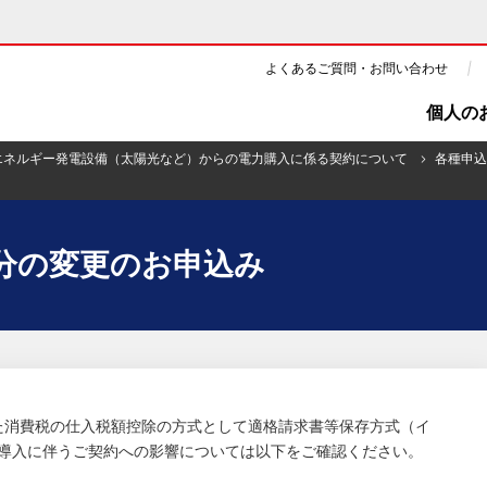
よくあるご質問・お問い合わせ
個人の
エネルギー発電設備（太陽光など）からの電力購入に係る契約について
各種申込
ギー・原子力
CSR・環境・社会貢献
分の変更のお申込み
・展示館
企業情報
ツ・CM
ニュース
よくあるご質問・お問い合わせ
応した消費税の仕入税額控除の方式として適格請求書等保存方式（イ
導入に伴うご契約への影響については以下をご確認ください。