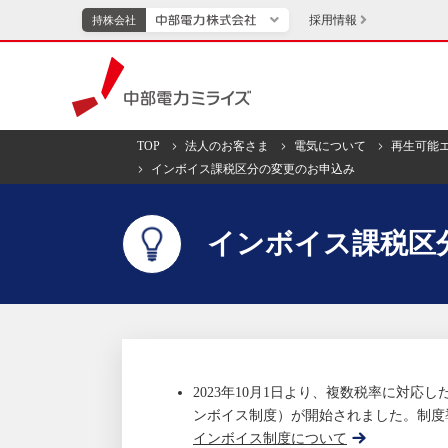
採用情報
持株会社
持株会社
中部電力ミライズ
TOP
法人のお客さま
電気について
再生可能
インボイス課税区分の変更のお申込み
TOPページへ
エネル
インボイス課税区
新成長分野・技術開発
キッズ
IR・投資家向け情報
中部電力グループレポート
イベント・スポー
2023年10月1日より、複数税率に対
ンボイス制度）が開始されました。制度
インボイス制度について