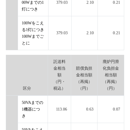
00Wまでの1
379.03
2.10
0.21
灯につき
100Wをこえ
る1灯につき
379.03
2.10
0.21
100Wまでご
とに
託送料
廃炉円滑
金相当
賠償負担
化負担金
額
金相当額
相当額
（円・
（再掲）
（再掲）
区分
税込）
（円）
（円）
50VAまでの
1機器につ
113.06
0.63
0.07
き
50VAをこえ