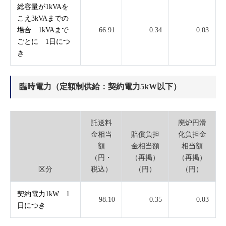
総容量が1kVAを
こえ3kVAまでの
場合 1kVAまで
66.91
0.34
0.03
ごとに 1日につ
き
臨時電力（定額制供給：契約電力5kW以下）
託送料
廃炉円滑
金相当
賠償負担
化負担金
額
金相当額
相当額
（円・
（再掲）
（再掲）
区分
税込）
（円）
（円）
契約電力1kW 1
98.10
0.35
0.03
日につき