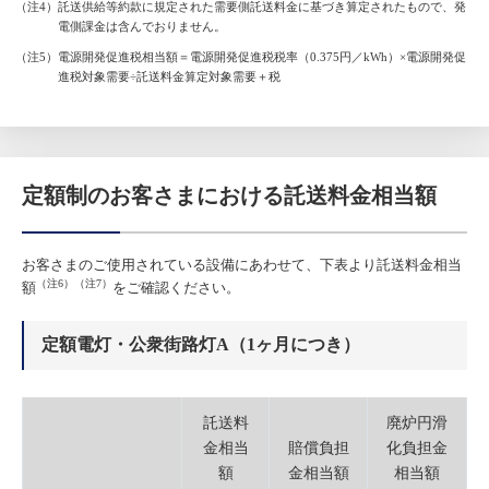
（注4）託送供給等約款に規定された需要側託送料金に基づき算定されたもので、発
電側課金は含んでおりません。
（注5）電源開発促進税相当額＝電源開発促進税税率（0.375円／kWh）×電源開発促
進税対象需要÷託送料金算定対象需要＋税
定額制のお客さまにおける託送料金相当額
お客さまのご使用されている設備にあわせて、下表より託送料金相当
（注6）（注7）
額
をご確認ください。
定額電灯・公衆街路灯A（1ヶ月につき）
託送料
廃炉円滑
金相当
賠償負担
化負担金
額
金相当額
相当額