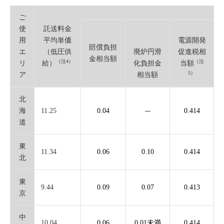
ご
使
託送料金
用
平均単価
電源開発
賠償負担
エ
（低圧供
廃炉円滑
促進税相
金相当額
（注4）
（注
リ
給）
化負担金
当額
5）
ア
相当額
北
海
11.25
0.04
0.414
道
東
11.34
0.06
0.10
0.414
北
東
9.44
0.09
0.07
0.413
京
中
10.04
0.06
0.01未満
0.414