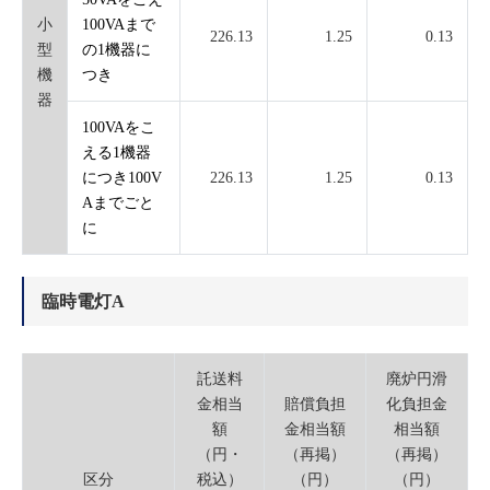
小
100VAまで
226.13
1.25
0.13
型
の1機器に
機
つき
器
100VAをこ
える1機器
につき100V
226.13
1.25
0.13
Aまでごと
に
臨時電灯A
託送料
廃炉円滑
金相当
賠償負担
化負担金
額
金相当額
相当額
（円・
（再掲）
（再掲）
区分
税込）
（円）
（円）