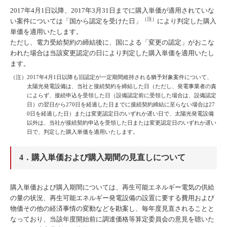
2017年4月1日以降、2017年3月31日までに購入単価が適用されていな
（注）
い案件については「国から認定を受けた日」
により判定した購入
単価を適用いたします。
ただし、電力受給契約の締結後に、国による「変更の認定」がおこな
われた場合は当該変更認定の日により判定した購入単価を適用いたし
ます。
（注）2017年4月1日以降も旧認定が一定期間維持される猶予対象案件について、
太陽光発電設備は、当社と接続契約を締結した日（ただし、発電事業者の責
によらず、接続申込を受領した日（設備認定前に受領した場合は、設備認定
日）の翌日から270日を経過した日までに接続契約締結に至らない場合は27
0日を経過した日）または変更認定日のいずれか遅い日で、太陽光発電設備
以外は、当社が接続契約申込を受領した日または変更認定日のいずれか遅い
日で、判定した購入単価を適用いたします。
4．購入単価および購入期間の見直しについて
購入単価および購入期間については、再生可能エネルギー電気の供給
の量の状況、再生可能エネルギー発電設備の設置に要する費用および
物価その他の経済事情の変動などを勘案し、毎年度見直されることと
なっており、当該年度開始前に調達価格等算定委員会の意見を聴いた