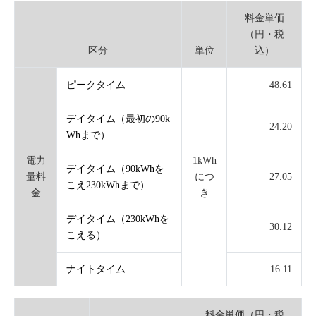
料金単価
（円・税
区分
単位
込）
ピークタイム
48.61
デイタイム（最初の90k
24.20
Whまで）
電力
1kWh
デイタイム（90kWhを
量料
につ
27.05
こえ230kWhまで）
金
き
デイタイム（230kWhを
30.12
こえる）
ナイトタイム
16.11
料金単価（円・税