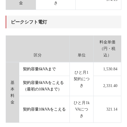
金
き
ピークシフト電灯
料金単価
（円・税
区分
単位
込）
契約容量6kVAまで
1,530.84
ひと月1
契約につ
基
契約容量6kVAをこえる
き
2,331.40
本
（最初の10kVAまで）
料
金
ひと月1k
契約容量10kVAをこえる
VAにつ
321.14
き