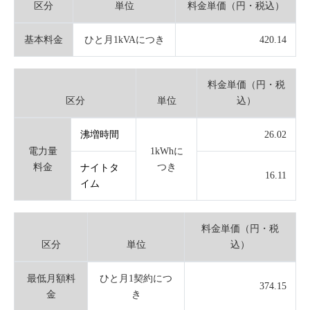
区分
単位
料金単価（円・税込）
基本料金
ひと月1kVAにつき
420.14
料金単価（円・税
区分
単位
込）
沸増時間
26.02
電力量
1kWhに
料金
つき
ナイトタ
16.11
イム
料金単価（円・税
区分
単位
込）
最低月額料
ひと月1契約につ
374.15
金
き