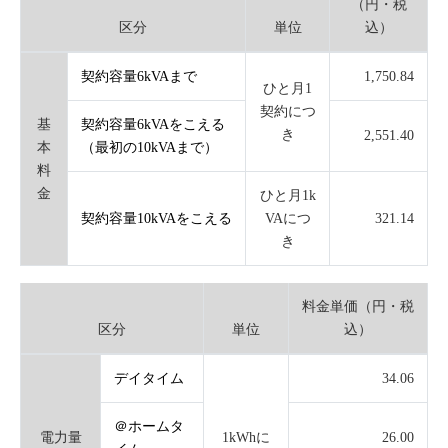
（円・税
区分
単位
込）
契約容量6kVAまで
1,750.84
ひと月1
契約につ
基
契約容量6kVAをこえる
き
2,551.40
本
（最初の10kVAまで）
料
金
ひと月1k
契約容量10kVAをこえる
VAにつ
321.14
き
料金単価（円・税
区分
単位
込）
デイタイム
34.06
＠ホームタ
電力量
1kWhに
26.00