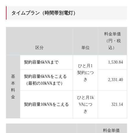
タイムプラン（時間帯別電灯）
料金単価
（円・税
区分
単位
込）
契約容量6kVAまで
1,530.84
ひと月1
契約につ
基
契約容量6kVAをこえる
き
2,331.40
本
（最初の10kVAまで）
料
金
ひと月1k
契約容量10kVAをこえる
VAにつ
321.14
き
料金単価