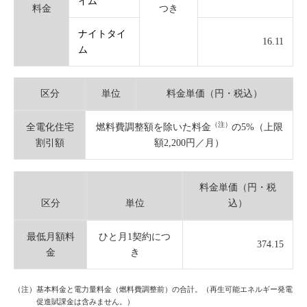
イム
料金
つき
ナイトタイ
16.11
ム
区分
単位
料金単価（円・税込）
（注）
全電化住宅
燃料費調整額を除いた料金
の5%（上限
割引額
額2,200円／月）
料金単価（円・税
区分
単位
込）
最低月額料
ひと月1契約につ
374.15
金
き
（注）基本料金と電力量料金（燃料費調整前）の合計。（再生可能エネルギー発電
促進賦課金は含みません。）