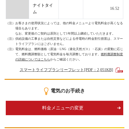
ナイトタイ
16.52
ム
（注）お客さまの使用状況によっては、他の料金メニューより電気料金が高くなる
場合もあります。
なお、変更後のご契約は原則として1年間以上継続していただきます。
（注）供給設備の工事または自然災害などによる停電時の料金割引措置は、スマー
トライフプランにはございません。
（注）電気料金は、燃料価格（原油・LNG（液化天然ガス）・石炭）の変動に応じ
て、燃料費調整額として電気料金を毎月調整しております。
燃料費調整制度
の詳細についてはこちら
からご確認ください。
スマートライフプランリーフレット[PDF：2,051KB]
電気のお手続き
料金メニューの変更