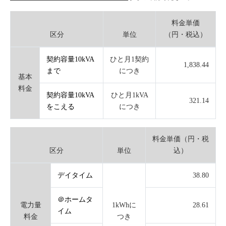
料金単価
区分
単位
（円・税込）
契約容量10kVA
ひと月1契約
1,838.44
まで
につき
基本
料金
契約容量10kVA
ひと月1kVA
321.14
をこえる
につき
料金単価（円・税
区分
単位
込）
デイタイム
38.80
＠ホームタ
電力量
1kWhに
28.61
イム
料金
つき