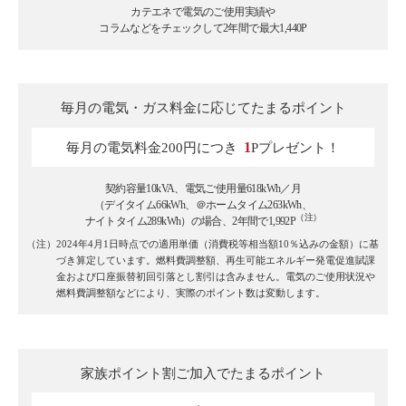
カテエネで電気のご使用実績や
コラムなどをチェックして2年間で最大1,440P
毎月の電気・ガス料金に
応じてたまるポイント
1
毎月の電気料金200円につき
Pプレゼント！
契約容量10kVA、電気ご使用量618kWh／月
（デイタイム66kWh、＠ホームタイム263kWh、
（注）
ナイトタイム289kWh）の場合、2年間で1,992P
（注）2024年4月1日時点での適用単価（消費税等相当額10％込みの金額）に基
づき算定しています。燃料費調整額、再生可能エネルギー発電促進賦課
金および口座振替初回引落とし割引は含みません。電気のご使用状況や
燃料費調整額などにより、実際のポイント数は変動します。
家族ポイント割ご加入で
たまるポイント