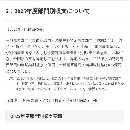
2．2025年度部門別収支について
（2026年7月29日公表）
一般需要部門（自由化部門）の損失を特定需要部門（規制部門）（注
1）が負担していないかチェックすることを目的に、電気事業法およ
び経済産業省令「みなし小売電気事業者部門別収支計算規則」に基づ
き、部門別収支を算定しております。算定の結果、2025年度の特定需
要部門の当期純利益は86億円、一般需要部門の当期純利益は823億円
となりました。
（注1）2016年4月から開始した電力の小売全面自由化以降における特定需要部門
は、特定小売供給約款にて電気をご利用いただいているお客さまが対象とな
ります。約款については、以下のホームページをご参照ください。
（参考）各種要綱・約款（特定小売供給約款）
2025年度部門別収支実績