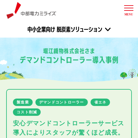
MENU
中部電力ミライズ
中小企業向け 脱炭素ソリューション
製造業
デマンドコントローラー
省エネ
コスト削減
安心デマンドコントローラーサービス
導入により
スタッフが驚くほど成長。