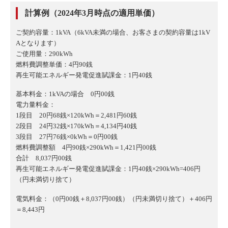
計算例（2024年3月時点の適用単価）
ご契約容量：1kVA（6kVA未満の場合、お客さまの契約容量は1kV
Aとなります）
ご使用量：290kWh
燃料費調整単価：4円90銭
再生可能エネルギー発電促進賦課金：1円40銭
基本料金：1kVAの場合 0円00銭
電力量料金：
1段目 20円68銭×120kWh＝2,481円60銭
2段目 24円32銭×170kWh＝4,134円40銭
3段目 27円76銭×0kWh＝0円00銭
燃料費調整額 4円90銭×290kWh＝1,421円00銭
合計 8,037円00銭
再生可能エネルギー発電促進賦課金：1円40銭×290kWh=406円
（円未満切り捨て）
電気料金：（0円00銭＋8,037円00銭）（円未満切り捨て）＋406円
＝8,443円