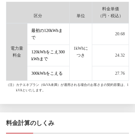
料金単価
区分
単位
（円・税込）
最初の120kWhま
20.68
で
電力量
1kWhに
120kWhをこえ300
料金
つき
24.32
kWhまで
300kWhをこえる
27.76
（注）カテエネプラン（6kVA未満）が適用される場合のお客さまの契約容量は、1
kVAといたします。
料金計算のしくみ