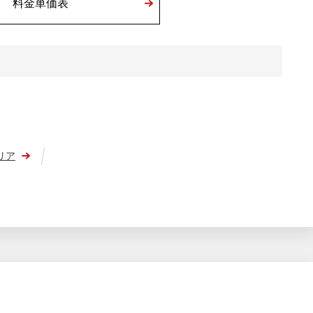
料金単価表
リア