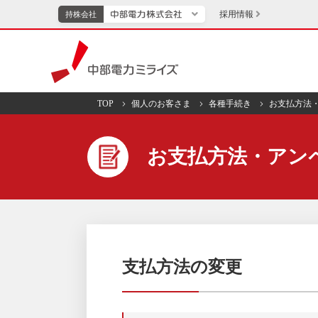
採用情報
持株会社
持株会社
中部電力ミライズ
TOP
個人のお客さま
各種手続き
お支払方法
TOPページへ
エネル
お支払方法・アン
新成長分野・技術開発
キッズ
IR・投資家向け情報
中部電力グループレポート
イベント・スポー
支払方法の変更