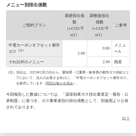
メニュー別排出係数
基礎排出係
調整後排出
数
係数
ご契約プラン
ご参考
（t-CO2/千
（t-CO2/千
m3）
m3）
中電カーボンオフセット都市
メニュ
0.00
（注）
ガス
ーA
2.09
それ以外のメニュー
2.09
残差
（注）当社は、2025年2月25日から、愛知県・三重県・岐阜県の都市ガス供給エリ
アにおいて、法人のお客さま向けに、「中電カーボンオフセット都市ガス」
を販売しています（
同日お知らせ済み
）。
今回報告した数値については、「温室効果ガス排出量算定・報告・公
表制度」に基づき、ガス事業者別の排出係数として、別途国より公表
されております。
以上