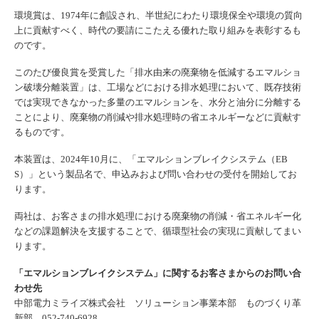
環境賞は、1974年に創設され、半世紀にわたり環境保全や環境の質向
上に貢献すべく、時代の要請にこたえる優れた取り組みを表彰するも
のです。
このたび優良賞を受賞した「排水由来の廃棄物を低減するエマルショ
ン破壊分離装置」は、工場などにおける排水処理において、既存技術
では実現できなかった多量のエマルションを、水分と油分に分離する
ことにより、廃棄物の削減や排水処理時の省エネルギーなどに貢献す
るものです。
本装置は、2024年10月に、「エマルションブレイクシステム（EB
S）」という製品名で、申込みおよび問い合わせの受付を開始してお
ります。
両社は、お客さまの排水処理における廃棄物の削減・省エネルギー化
などの課題解決を支援することで、循環型社会の実現に貢献してまい
ります。
「エマルションブレイクシステム」に関するお客さまからのお問い合
わせ先
中部電力ミライズ株式会社 ソリューション事業本部 ものづくり革
新部
052-740-6928