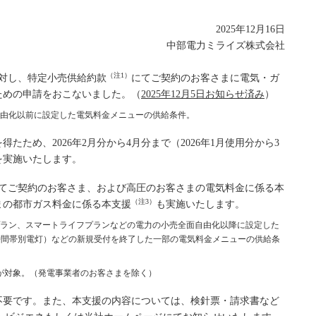
2025年12月16日
中部電力ミライズ株式会社
（注1）
臣に対し、特定小売供給約款
にてご契約のお客さまに電気・ガ
ための申請をおこないました。（
2025年12月5日お知らせ済み
）
自由化以前に設定した電気料金メニューの供給条件。
ため、2026年2月分から4月分まで（2026年1月使用分から3
を実施いたします。
てご契約のお客さま、および高圧のお客さまの電気料金に係る本
（注3）
まの都市ガス料金に係る本支援
も実施いたします。
プラン、スマートライフプランなどの電力の小売全面自由化以降に設定した
時間帯別電灯）などの新規受付を終了した一部の電気料金メニューの供給条
さまが対象。（発電事業者のお客さまを除く）
不要です。また、本支援の内容については、検針票・請求書など