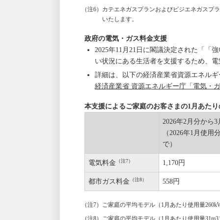
（注6）カテエネガスプランおよびビジエネガスプ
いたします。
政府の電気・ガス料金支援
2025年11月21日に閣議決定された
い状況にある生活者を支援するため、電
詳細は、以下の経済産業省資源エネルギ
経済産業省 資源エネルギー庁「電気・
本支援によるご家庭のお客さまの1月あたり
2026年2月分から
（2026年1月使
で）
（注7）
電気料金
1,170円
（注8）
都市ガス料金
558円
（注7）ご家庭の平均モデル（1月あたり使用量260k
（注8）ご家庭の平均モデル（1月あたり使用量31m