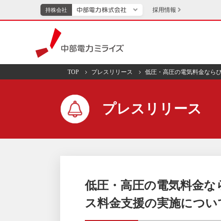
採用情報
持株会社
持株会社
中部電力ミライズ
TOP
プレスリリース
低圧・高圧の電気料金なら
TOPページへ
エネル
プレスリリース
新成長分野・技術開発
キッズ
IR・投資家向け情報
中部電力グループレポート
イベント・スポー
低圧・高圧の電気料金な
ス料金支援の実施につい