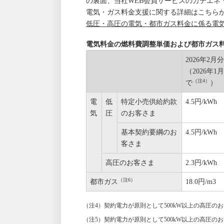
の裏面、当社WEB会員サービスのカテエネ
電気・ガス料金支援に関する詳細はこちら
低圧・高圧の電気・都市ガス料金に係る電
電気料金の燃料費調整単価および都市ガス
2026年2
（2026年
（注4）
で
）
電
低
特定小売供給約款
4.5円/kWh
気
圧
のお客さま
基本契約要綱のお
4.5円/kWh
客さま
高圧のお客さま
2.3円/kWh
（注6）
都市ガス
18.0円/m3
（注4）契約電力が原則として500kW以上の高圧のお
（注5）契約電力が原則として500kW以上の高圧のお