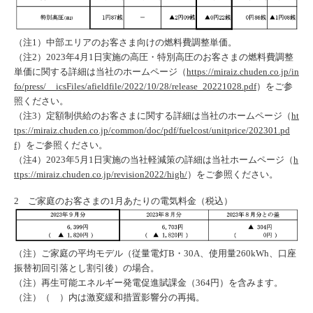
（注1）中部エリアのお客さま向けの燃料費調整単価。
（注2）2023年4月1日実施の高圧・特別高圧のお客さまの燃料費調整
単価に関する詳細は当社のホームページ（
https://miraiz.chuden.co.jp/in
fo/press/__icsFiles/afieldfile/2022/10/28/release_20221028.pdf
）をご参
照ください。
（注3）定額制供給のお客さまに関する詳細は当社のホームページ（
ht
tps://miraiz.chuden.co.jp/common/doc/pdf/fuelcost/unitprice/202301.pd
f
）をご参照ください。
（注4）2023年5月1日実施の当社軽減策の詳細は当社ホームページ（
h
ttps://miraiz.chuden.co.jp/revision2022/high/
）をご参照ください。
2 ご家庭のお客さまの1月あたりの電気料金（税込）
（注）ご家庭の平均モデル（従量電灯B・30A、使用量260kWh、口座
振替初回引落とし割引後）の場合。
（注）再生可能エネルギー発電促進賦課金（364円）を含みます。
（注）（ ）内は激変緩和措置影響分の再掲。