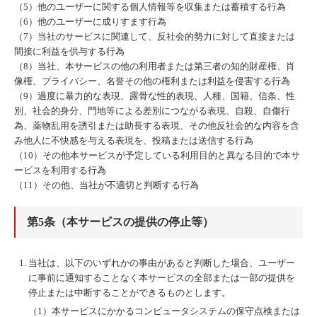
（5）他のユーザーに関する個人情報等を収集または蓄積する行為
（6）他のユーザーに成りすます行為
（7）当社のサービスに関連して、反社会的勢力に対して直接または
間接に利益を供与する行為
（8）当社、本サービスの他の利用者または第三者の知的財産権、肖
像権、プライバシー、名誉その他の権利または利益を侵害する行為
（9）過度に暴力的な表現、露骨な性的表現、人種、国籍、信条、性
別、社会的身分、門地等による差別につながる表現、自殺、自傷行
為、薬物乱用を誘引または助長する表現、その他反社会的な内容を含
み他人に不快感を与える表現を、投稿または送信する行為
（10）その他本サービスが予定している利用目的と異なる目的で本サ
ービスを利用する行為
（11）その他、当社が不適切と判断する行為
第5条（本サービスの提供の停止等）
当社は、以下のいずれかの事由があると判断した場合、ユーザー
に事前に通知することなく本サービスの全部または一部の提供を
停止または中断することができるものとします。
（1）本サービスにかかるコンピュータシステムの保守点検または