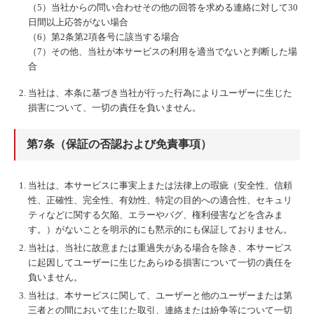
（5）当社からの問い合わせその他の回答を求める連絡に対して30
日間以上応答がない場合
（6）第2条第2項各号に該当する場合
（7）その他、当社が本サービスの利用を適当でないと判断した場
合
当社は、本条に基づき当社が行った行為によりユーザーに生じた
損害について、一切の責任を負いません。
第7条（保証の否認および免責事項）
当社は、本サービスに事実上または法律上の瑕疵（安全性、信頼
性、正確性、完全性、有効性、特定の目的への適合性、セキュリ
ティなどに関する欠陥、エラーやバグ、権利侵害などを含みま
す。）がないことを明示的にも黙示的にも保証しておりません。
当社は、当社に故意または重過失がある場合を除き、本サービス
に起因してユーザーに生じたあらゆる損害について一切の責任を
負いません。
当社は、本サービスに関して、ユーザーと他のユーザーまたは第
三者との間において生じた取引、連絡または紛争等について一切