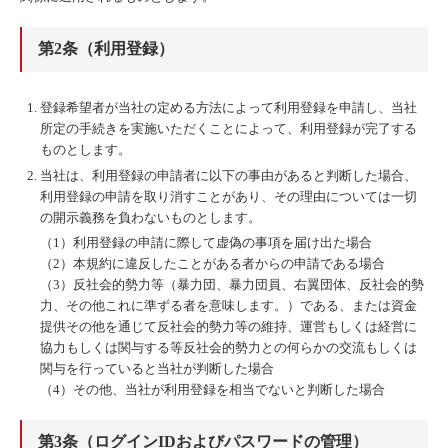
第2条（利用登録）
登録希望者が当社の定める方法によって利用登録を申請し、当社
所定の手続きを実施いただくことによって、利用登録が完了する
ものとします。
当社は、利用登録の申請者に以下の事由があると判断した場合、
利用登録の申請を取り消すことがあり、その理由については一切
の開示義務を負わないものとします。
（1）利用登録の申請に際して虚偽の事項を届け出た場合
（2）本規約に違反したことがある者からの申請である場合
（3）反社会的勢力等（暴力団、暴力団員、右翼団体、反社会的勢
力、その他これに準ずる者を意味します。）である、または資金
提供その他を通じて反社会的勢力等の維持、運営もしくは経営に
協力もしくは関与する等反社会的勢力との何らかの交流もしくは
関与を行っていると当社が判断した場合
（4）その他、当社が利用登録を相当でないと判断した場合
第3条（ログインIDおよびパスワードの管理）