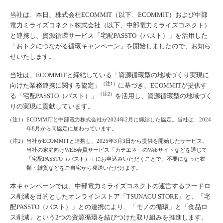
当社は、本日、株式会社ECOMMIT（以下、ECOMMIT）および中部
電力ミライズコネクト株式会社（以下、中部電力ミライズコネクト）
と連携し、資源循環サービス「宅配PASSTO（パスト）」を活用した
「おトクにつながる循環キャンペーン」を開始しましたので、お知ら
せいたします。
当社は、ECOMMITと締結している「資源循環型の地域づくり実現に
（注1）
向けた業務連携に関する協定」
に基づき、ECOMMITが提供す
（注2）
る「宅配PASSTO（パスト）」
を活用し、資源循環型の地域づく
りの実現に貢献しています。
（注1）ECOMMITと中部電力株式会社が2024年2月に締結した協定。当社は、2024
年8月から同協定に加わっています。
（注2）当社がECOMMITと連携し、2025年3月3日から提供を開始したサービス。
当社の家庭向けWEB会員サービス「カテエネ」のWebサイトなどを通じて
「宅配PASSTO（パスト）」にお申込みいただくことで、不要になった衣
類・雑貨などをご自宅から発送いただけます。
本キャンペーンでは、中部電力ミライズコネクトの運営するフードロ
ス削減を目的としたオンラインストア「TSUNAGU STORE」と、「宅
配PASSTO（パスト）」との連携により、「モノの循環」と「食品ロ
ス削減」という2つの資源循環を結びつけた取り組みを推進します。