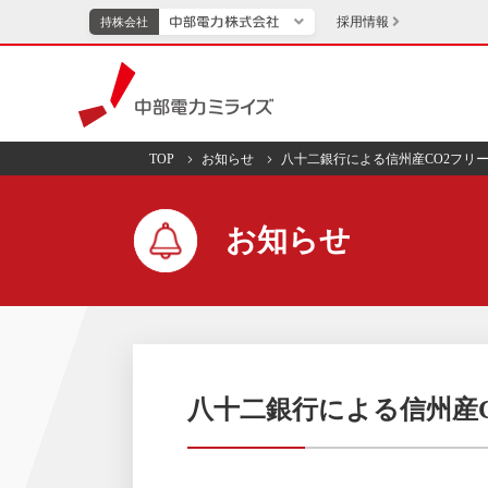
採用情報
持株会社
持株会社
中部電力ミライズ
TOP
お知らせ
八十二銀行による信州産CO2フリ
TOPページへ
エネル
お知らせ
新成長分野・技術開発
キッズ
IR・投資家向け情報
中部電力グループレポート
イベント・スポー
八十二銀行による信州産