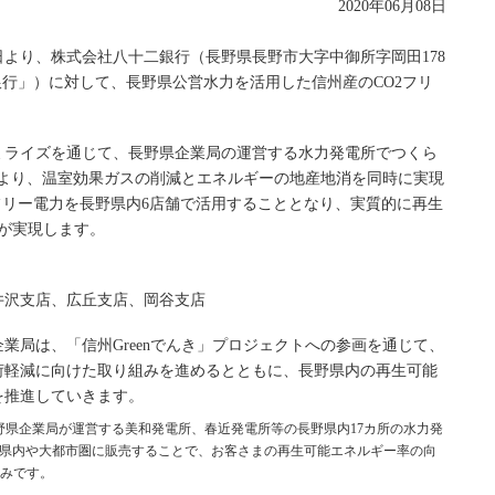
2020年06月08日
8日より、株式会社八十二銀行（長野県長野市大字中御所字岡田178
銀行」）に対して、長野県公営水力を活用した信州産のCO2フリ
ミライズを通じて、長野県企業局の運営する水力発電所でつくら
とにより、温室効果ガスの削減とエネルギーの地産地消を同時に実現
フリー電力を長野県内6店舗で活用することとなり、実質的に再生
舗が実現します。
井沢支店、広丘支店、岡谷支店
業局は、「信州Greenでんき」プロジェクトへの参画を通じて、
荷軽減に向けた取り組みを進めるとともに、長野県内の再生可能
を推進していきます。
長野県企業局が運営する美和発電所、春近発電所等の長野県内17カ所の水力発
野県内や大都市圏に販売することで、お客さまの再生可能エネルギー率の向
みです。