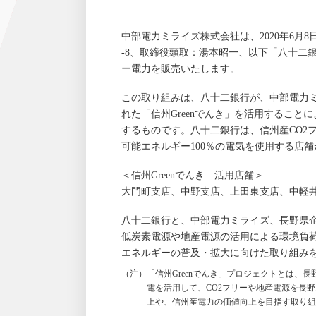
中部電力ミライズ株式会社は、2020年6月
-8、取締役頭取：湯本昭一、以下「八十二
ー電力を販売いたします。
この取り組みは、八十二銀行が、中部電力
れた「信州Greenでんき」を活用するこ
するものです。八十二銀行は、信州産CO2
可能エネルギー100％の電気を使用する店
＜信州Greenでんき 活用店舗＞
大門町支店、中野支店、上田東支店、中軽
八十二銀行と、中部電力ミライズ、長野県企
低炭素電源や地産電源の活用による環境負
エネルギーの普及・拡大に向けた取り組み
（注）「信州Greenでんき」プロジェクトとは、
電を活用して、CO2フリーや地産電源を長
上や、信州産電力の価値向上を目指す取り組