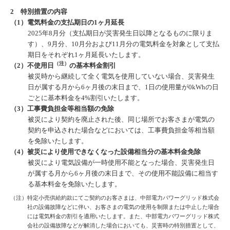
2 特別措置の内容
（1）電気料金の支払期日の1ヶ月延長
2025年8月分（支払期日が災害発生日以降となるものに限りま
す）、9月分、10月分および11月分の電気料金を対象として支払
期日をそれぞれ1ヶ月延長いたします。
（注）
（2）不使用日
の基本料金割引
被災時から継続して全く電気を使用していない場合、災害発生
日が属する月から6ヶ月後の末日まで、1日の使用量が0kWhの日
ごとに基本料金を4%割引いたします。
（3）工事費負担金等相当額の免除
被災により契約を廃止された後、同じ場所でお客さまが電気の
契約を申込された場合などにおいては、工事費負担金等相当額
を免除いたします。
（4）被災により使用できなくなった設備相当分の基本料金免除
被災により電気設備が一時使用不能となった場合、災害発生日
が属する月から6ヶ月後の末日まで、その使用不能設備に相当す
る基本料金を免除いたします。
（注）特定小売供給約款にてご契約のお客さまは、中部電力パワーグリッド株式会
社の設備故障などに伴い、お客さまの電気の使用を制限または中止した場合
には電気料金の割引を適用いたします。また、中部電力パワーグリッド株式
会社の設備故障などが解消した場合においても、災害時の特別措置として、