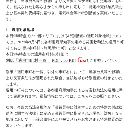
当社は、当該台風等の影響により災害救助法が適用された地域におい
て、被災されたお客さまからの申し出に応じて、特定小売供給約款お
よび基本契約要綱等に基づき、電気料金等の特別措置を実施いたしま
す。
1 適用対象地域
本日9時時点での中部エリアにおける特別措置の適用対象地域につい
ては、2025年9月5日に各都道府県知事の定める災害救助法の適用市町
村である1県9市町村（静岡県9市町）となります。
本日9時時点での適用市町村の詳細は、
別紙「適用市町村一覧」[PDF：60 KB]
をご参照ください。
別紙「適用市町村一覧」以外の市町村において、当該台風等の影響に
より災害救助法が適用された場合、当該地域も特別措置の対象といた
します。
適用市町村については、各都道府県知事による災害救助法の適用に準
じて更新されます。
最新情報については、こちら
をご参照ください。
なお、今回の当該台風等が「激甚災害に対処するための特別の財政援
助等に関する法律」に定める激甚災害に指定された場合、対象となる
地域において、当該台風等により被災されたお客さまも特別措置の対
象といたします。