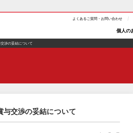
よくあるご質問・お問い合わせ
個人の
与交渉の妥結について
ギー・原子力
CSR・環境・社会貢献
・展示館
企業情報
ツ・CM
ニュース
よくあるご質問・お問い合わせ
間賞与交渉の妥結について