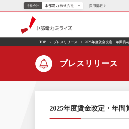
採用情報
持株会社
持株会社
中部電力ミライズ
TOP
プレスリリース
2025年度賃金改定・年間賞
TOPページへ
エネル
プレスリリース
新成長分野・技術開発
キッズ
IR・投資家向け情報
中部電力グループレポート
イベント・スポー
2025年度賃金改定・年