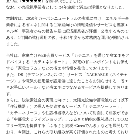
五つ星（
）を獲得いたしました。
なお、小売電気事業者としては4年連続で満点の評価となりました。
本制度は、2050年カーボンニュートラルの実現に向け、エネルギー事
業者による省エネに関するご家庭向けの情報発信やサービスを当該エ
ネルギー事業者からの報告を基に経済産業省が評価・公表するもので
あり、1年間の試行運用の後、令和4年度から本格的な運用が開始され
ました。
当社は、家庭向けWEB会員サービス「カテエネ」を通じて省エネをア
ドバイスする「カテエネレポート」、家電の省エネポイントをお伝え
する「家電コラム」などの省エネ情報を発信しております。
また、DR（デマンドレスポンス）サービス「NACHARGE（ネイチャ
ージ）」や電気の使用量が設定値に達したことをお知らせする「省エ
ネお手伝いメール」など省エネにつながるサービスを提供しておりま
す。
さらに、脱炭素社会の実現に向けて、太陽光設備や蓄電池など（以下
「住設機器」）の導入を促進するサービス「カテエネソーラー」、
「カテエネリース」や住設機器導入などについて対面にて相談ができ
る「中部電力ミライズショップ」、ふるさと納税の返礼品としてCO2
フリー電気を提供する「ふるさと納税×Greenでんき」などを展開して
おり、今回は、これらの取り組みが高く評価されたものと考えており