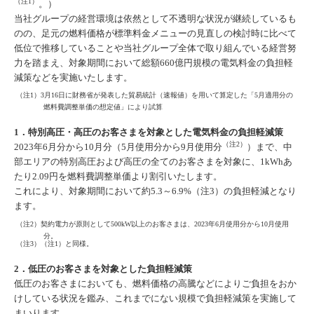
（注1）
。）
当社グループの経営環境は依然として不透明な状況が継続しているも
のの、足元の燃料価格が標準料金メニューの見直しの検討時に比べて
低位で推移していることや当社グループ全体で取り組んでいる経営努
力を踏まえ、対象期間において総額660億円規模の電気料金の負担軽
減策などを実施いたします。
（注1）3月16日に財務省が発表した貿易統計（速報値）を用いて算定した「5月適用分の
燃料費調整単価の想定値」により試算
1．特別高圧・高圧のお客さまを対象とした電気料金の負担軽減策
（注2）
2023年6月分から10月分（5月使用分から9月使用分
）まで、中
部エリアの特別高圧および高圧の全てのお客さまを対象に、1kWhあ
たり2.09円を燃料費調整単価より割引いたします。
これにより、対象期間において約5.3～6.9%（注3）の負担軽減となり
ます。
（注2）契約電力が原則として500kW以上のお客さまは、2023年6月使用分から10月使用
分。
（注3）（注1）と同様。
2．低圧のお客さまを対象とした負担軽減策
低圧のお客さまにおいても、燃料価格の高騰などによりご負担をおか
けしている状況を鑑み、これまでにない規模で負担軽減策を実施して
まいります。