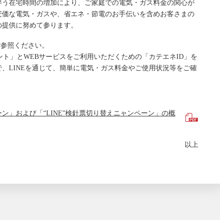
伴う在宅時間の増加により、ご家庭での電気・ガス料金の関心が
安価な電気・ガスや、省エネ・節電のお手伝いを含めお客さまの
の提供に努めて参ります。
ご参照ください。
ウント」とWEBサービスをご利用いただくための「カテエネID」を
、LINEを通じて、簡単に電気・ガス料金やご使用状況等をご確
ン」および「“LINE”検針票切り替えニャンペーン」の概
以上