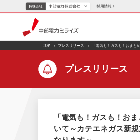
採用情報
持株会社
持株会社
中部電力ミライズ
TOP
プレスリリース
「電気も！ガスも！おまと
TOPページへ
エネル
プレスリリース
新成長分野・技術開発
キッズ
IR・投資家向け情報
中部電力グループレポート
イベント・スポー
「電気も！ガスも！おま
いて～カテエネガス新規
なります～