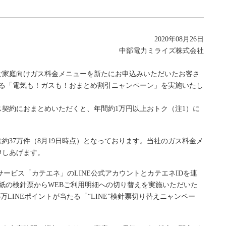
2020年08月26日
中部電力ミライズ株式会社
社のご家庭向けガス料金メニューを新たにお申込みいただいたお客さ
する「電気も！ガスも！おまとめ割引ニャンペーン」を実施いたし
契約におまとめいただくと、年間約1万円以上おトク（注1）に
約37万件（8月19日時点）となっております。当社のガス料金メ
申しあげます。
ービス「カテエネ」のLINE公式アカウントとカテエネIDを連
紙の検針票からWEBご利用明細への切り替えを実施いただいた
3万LINEポイントが当たる「“LINE”検針票切り替えニャンペー