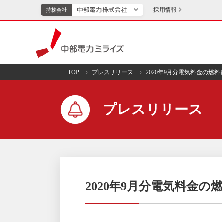
採用情報
持株会社
持株会社
中部電力ミライズ
TOP
プレスリリース
2020年9月分電気料金の燃
TOPページへ
エネル
プレスリリース
新成長分野・技術開発
キッズ
IR・投資家向け情報
中部電力グループレポート
イベント・スポー
2020年9月分電気料金