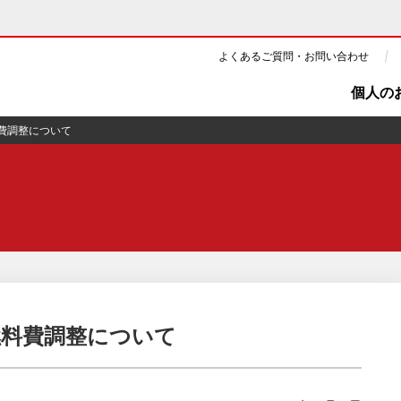
よくあるご質問・お問い合わせ
個人の
料費調整について
ギー・原子力
CSR・環境・社会貢献
・展示館
企業情報
ツ・CM
ニュース
よくあるご質問・お問い合わせ
の燃料費調整について