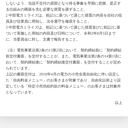
しないよう、当該不交付の原因となり得る事象を早期に把握、是正す
る仕組みの構築を含む必要な措置を講ずること。
2 中部電力ミライズは、前記1に基づいて講じた措置の内容を自社の役
員及び従業員に周知し、法令遵守を徹底すること。
3 中部電力ミライズは、前記1に基づいて講じた措置並びに前記2に基
づいて実施した周知の内容及び日時について、令和2年8月5日まで
に、当委員会に対し、文書で報告すること。
（注）電気事業法第2条の13第2項において、契約締結前に「契約締結
前交付書面」を交付することが、また、電気事業法第2条の14第1項に
おいて、契約締結後に「契約締結後交付書面」を交付することが定め
られています。
上記の書面交付は、2016年4月の電力の小売全面自由化に伴い設定し
た「自由料金メニュー」のお客さまが対象であり、自由化以前より設
定している「特定小売供給約款の料金メニュー」のお客さまは対象外
となっています。
以上