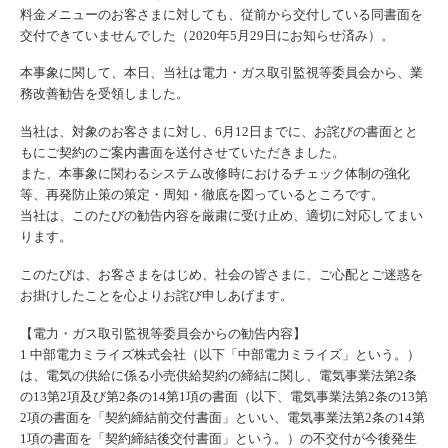
料金メニューのお客さまに対しても、従前から交付している同書面を
交付できていませんでした（2020年5月29日にお知らせ済み）。
本事象に関して、本日、当社は電力・ガス取引監視等委員会から、業
務改善勧告を受領しました。
当社は、対象のお客さまに対し、6月12日までに、お詫びの書面とと
もにご契約のご案内書面を送付させていただきました。
また、本事象に関わるシステム改修時におけるチェック体制の強化
等、再発防止策の策定・周知・徹底を図っているところです。
当社は、このたびの勧告内容を厳粛に受け止め、適切に対応してまい
ります。
このたびは、お客さまをはじめ、社会の皆さまに、ご心配とご迷惑を
お掛けしたことを心よりお詫び申しあげます。
【電力・ガス取引監視等委員会からの勧告内容】
1 中部電力ミライズ株式会社（以下「中部電力ミライズ」という。）
は、電気の供給に係る小売供給契約の締結に関し、電気事業法第2条
の13第2項及び第2条の14第1項の書面（以下、電気事業法第2条の13第
2項の書面を「契約締結前交付書面」といい、電気事業法第2条の14第
1項の書面を「契約締結後交付書面」という。）の不交付が今後発生