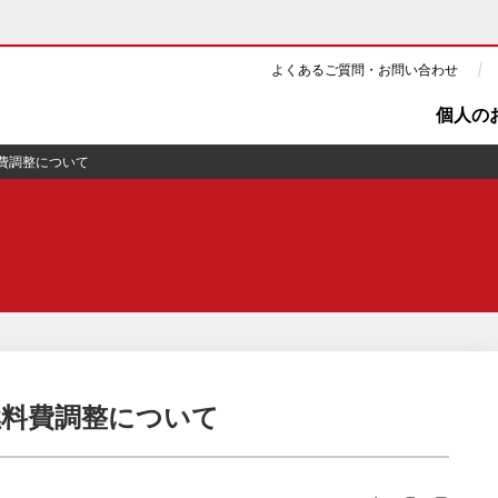
よくあるご質問・お問い合わせ
個人の
料費調整について
ギー・原子力
CSR・環境・社会貢献
・展示館
企業情報
ツ・CM
ニュース
よくあるご質問・お問い合わせ
の燃料費調整について