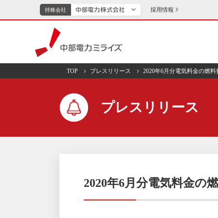
採用情報
持株会社
持株会社
中部電力ミライズ
TOP
プレスリリース
2020年6月分電気料金の燃
TOPページへ
エネル
プレスリリース
新成長分野・技術開発
キッズ
IR・投資家向け情報
中部電力グループレポート
イベント・スポー
2020年6月分電気料金