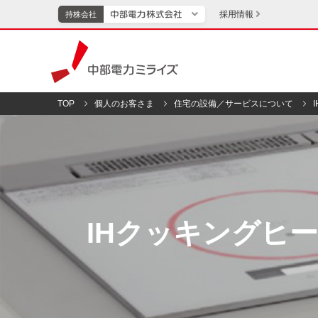
採用情報
持株会社
持株会社
中部電力ミライズ
TOP
個人のお客さま
住宅の設備／サービスについて
TOPページへ
エネル
新成長分野・技術開発
キッズ
IR・投資家向け情報
IHクッキングヒ
中部電力グループレポート
イベント・スポー