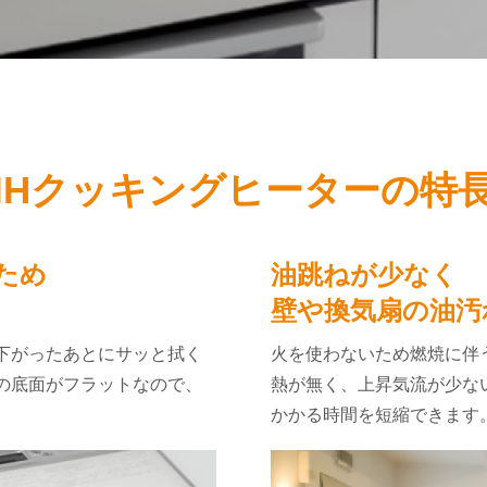
IHクッキングヒーターの
特
ため
油跳ねが少なく
壁や換気扇の油汚
下がったあとにサッと拭く
火を使わないため燃焼に伴
の底面がフラットなので、
熱が無く、上昇気流が少な
かかる時間を短縮できます