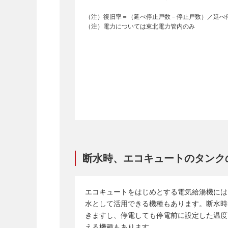
（注）復旧率＝（延べ停止戸数－停止戸数）／延べ
（注）電力については東北電力管内のみ
断水時、エコキュートのタンク
エコキュートをはじめとする電気給湯機には
水として活用できる機種もあります。断水時
きますし、停電しても停電前に設定した温度
える機種もあります。