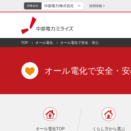
採用情報
持株会社
持株会社
中部電力ミライズ
TOP
オール電化
オール電化で安全・安心
TOPページへ
エネ
オール電化で安全・安
新成長分野・技術開発
キッ
IR・投資家向け情報
中部電力グループレポート
イベント・スポ
オール電化TOP
くらし方から選ぶ