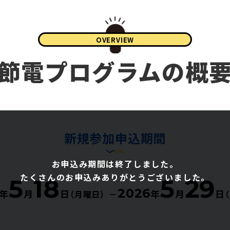
OVERVIEW
節電プログラムの概
新規参加申込期間
お申込み期間は終了しました。
たくさんのお申込みありがとうございました。
5
18
5
29
2026
年
月
日
年
月
日
（月曜日）
－
（