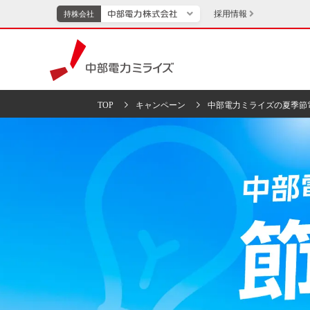
採用情報
持株会社
持株会社
中部電力ミライズ
TOP
キャンペーン
中部電力ミライズの夏季節
TOPページへ
エネル
新成長分野・技術開発
キッズ
IR・投資家向け情報
中部電力グループレポート
イベント・スポー