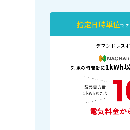
指定日時単位
での
デマンドレス
1kWh
対象の時間帯に