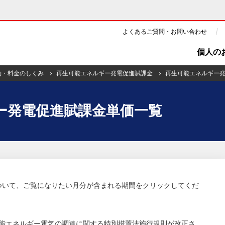
よくあるご質問・お問い合わせ
個人の
約・料金のしくみ
再生可能エネルギー発電促進賦課金
再生可能エネルギー
ギー・原子力
CSR・環境・社会貢献
ー発電促進賦課金単価一覧
・展示館
企業情報
ツ・CM
ニュース
よくあるご質問・お問い合わせ
ついて、ご覧になりたい月分が含まれる期間をクリックしてくだ
生可能エネルギー電気の調達に関する特別措置法施行規則が改正さ