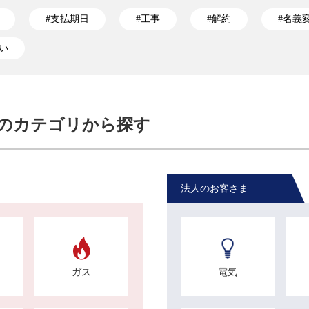
#支払期日
#工事
#解約
#名義
払い
）のカテゴリから探す
法人のお客さま
ガス
電気