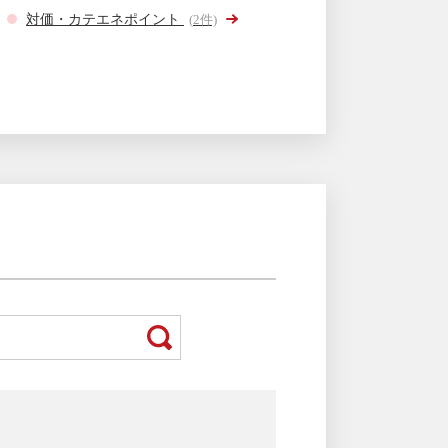
対価・カテエネポイント
(
2
件)