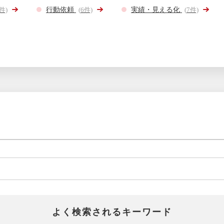
件)
行動依頼
(
6
件)
実績・見える化
(
7
件)
よく検索されるキーワード