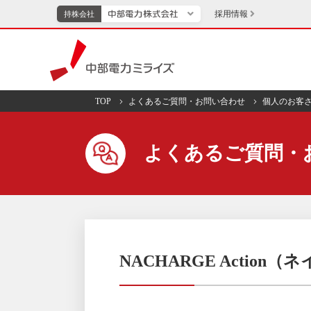
採用情報
持株会社
持株会社
中部電力ミライズ
TOP
よくあるご質問・お問い合わせ
個人のお客
TOPページへ
エネル
よくあるご質問・
新成長分野・技術開発
キッズ
IR・投資家向け情報
中部電力グループレポート
イベント・スポー
NACHARGE Actio